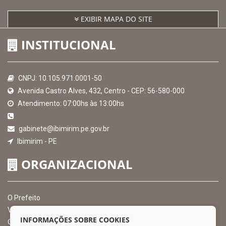
EXIBIR MAPA DO SITE
INSTITUCIONAL
CNPJ: 10.105.971.0001-50
Avenida Castro Alves, 432, Centro - CEP: 56-580-000
Atendimento: 07:00hs às 13:00hs
gabinete@ibimirim.pe.gov.br
Ibimirim - PE
ORGANIZACIONAL
O Prefeito
Vice Prefeito
INFORMAÇÕES SOBRE COOKIES
Ouvidoria Municipal