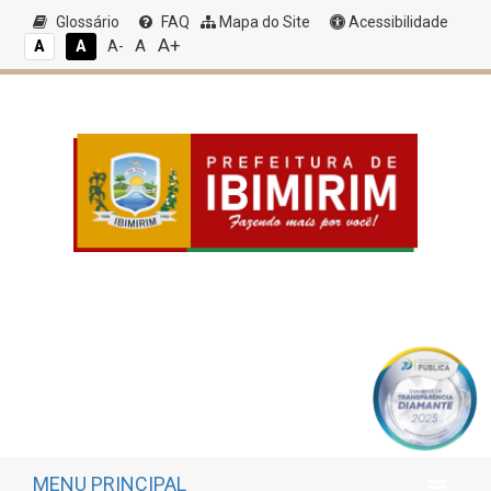
Glossário
FAQ
Mapa do Site
Acessibilidade
A+
A
A
A
A-
MENU PRINCIPAL