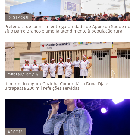
DESTAQUE
Prefeitura de Ibimirim entrega Unidade de Apoio da Saúde no
sítio Barro Branco e amplia atendimento à população rural
DESENV. SOCIAL
Ibimirim inaugura Cozinha Comunitária Dona Dja e
ultrapassa 200 mil refeições servidas
ASCOM