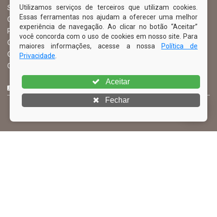
Utilizamos serviços de terceiros que utilizam cookies.
Serviço de Informação ao Cidadão – SIC
Essas ferramentas nos ajudam a oferecer uma melhor
Chefe de Gabinete
experiência de navegação. Ao clicar no botão “Aceitar”
Procuradoria Geral
você concorda com o uso de cookies em nosso site. Para
Órgão de Controle Interno
maiores informações, acesse a nossa
Política de
Organograma
Privacidade
.
Comissão Permanente de Licitação – CPL
Aceitar
CURTA NOSSA FAN PAGE
Fechar
© Copyright 2026 Prefeitura Municipal de Ibimirim | Todos os
direitos reservados