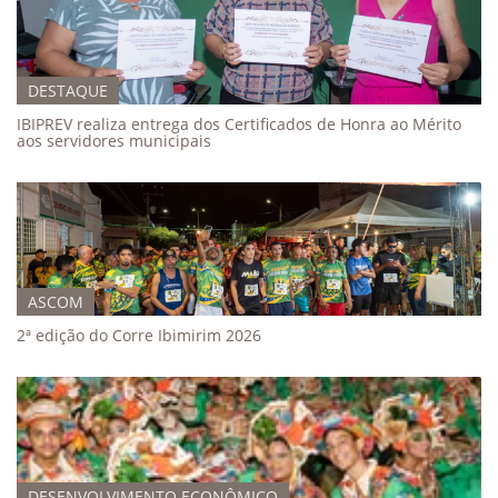
DESTAQUE
IBIPREV realiza entrega dos Certificados de Honra ao Mérito
aos servidores municipais
ASCOM
2ª edição do Corre Ibimirim 2026
DESENVOLVIMENTO ECONÔMICO