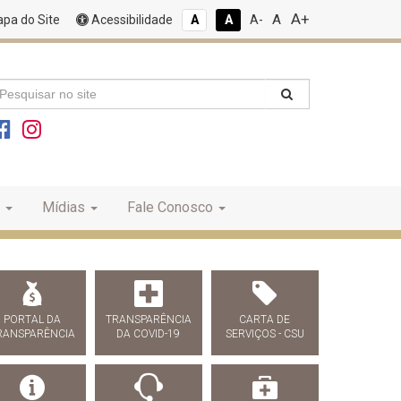
A+
A
pa do Site
Acessibilidade
A
A
A-
Mídias
Fale Conosco
PORTAL DA
TRANSPARÊNCIA
CARTA DE
RANSPARÊNCIA
DA COVID-19
SERVIÇOS - CSU