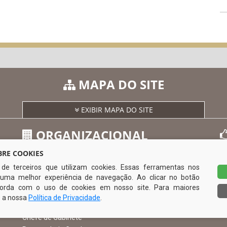
MAPA DO SITE
EXIBIR MAPA DO SITE
ORGANIZACIONAL
RE COOKIES
s de terceiros que utilizam cookies. Essas ferramentas nos
O Prefeito
uma melhor experiência de navegação. Ao clicar no botão
Vice Prefeito
0
ncorda com o uso de cookies em nosso site. Para maiores
Ouvidoria Municipal
e a nossa
Política de Privacidade
.
Serviço de Informação ao Cidadão – SIC
Chefe de Gabinete