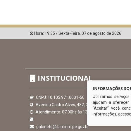
Hora:
19:35
/
Sexta-Feira
,
07 de agosto de 2026
INSTITUCIONAL
INFORMAÇÕES SOB
Utilizamos serviço
CNPJ: 10.105.971.0001-50
ajudam a oferecer 
Avenida Castro Alves, 432, Centro - CEP: 56-580-00
“Aceitar” você co
Atendimento: 07:00hs às 13:00hs
informações, acess
gabinete@ibimirim.pe.gov.br