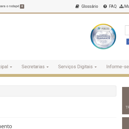
Glossário
FAQ
Ma
 para o rodapé
4
ipal
Secretarias
Serviços Digitais
Informe-se
T
mento