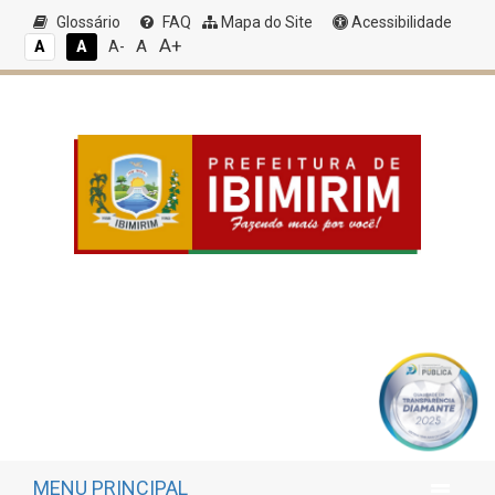
Glossário
FAQ
Mapa do Site
Acessibilidade
A+
A
A
A
A-
MENU PRINCIPAL