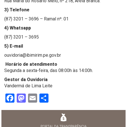
Rua Maria do Rosário Melo, nº 218, Areia Branca.
3) Telefone
(87) 3201 – 3696 – Ramal nº: 01
4) Whatsapp
(87) 3201 – 3695
5) E-mail
ouvidoria@ibimirim.pe.gov.br
Horário de atendimento
Segunda a sexta-feira, das 08:00h às 14:00h.
Gestor da Ouvidoria
Vandermá de Lima Leite
Facebook
Mastodon
Email
Share
PORTAL DA TRANSPARÊNCIA