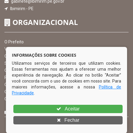
gabinete@ibimirim.pe.gov.br
Ibimirim - PE
ORGANIZACIONAL
O Prefeito
Vice Prefeito
INFORMAÇÕES SOBRE COOKIES
Ouvidoria Municipal
Utilizamos serviços de terceiros que utilizam cookies.
Serviço de Informação ao Cidadão – SIC
Essas ferramentas nos ajudam a oferecer uma melhor
Chefe de Gabinete
experiência de navegação. Ao clicar no botão “Aceitar”
Procuradoria Geral
você concorda com o uso de cookies em nosso site. Para
Órgão de Controle Interno
maiores informações, acesse a nossa
Política de
Organograma
Privacidade
.
Comissão Permanente de Licitação – CPL
Aceitar
CURTA NOSSA FAN PAGE
Fechar