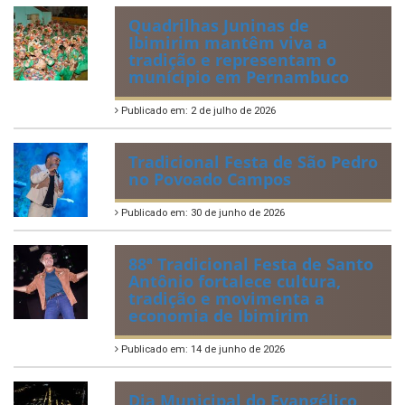
Quadrilhas Juninas de
Ibimirim mantêm viva a
tradição e representam o
munícipio em Pernambuco
Publicado em: 2 de julho de 2026
Tradicional Festa de São Pedro
no Povoado Campos
Publicado em: 30 de junho de 2026
88ª Tradicional Festa de Santo
Antônio fortalece cultura,
tradição e movimenta a
economia de Ibimirim
Publicado em: 14 de junho de 2026
Dia Municipal do Evangélico