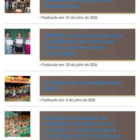
Direitos da Criança e do
Adolescente
Publicado em: 21 de julho de 2026
IBIPREV realiza entrega dos
Certificados de Honra ao
Mérito aos servidores
municipais
Publicado em: 20 de julho de 2026
2ª edição do Corre Ibimirim
2026
Publicado em: 6 de julho de 2026
Quadrilhas Juninas de
Ibimirim mantêm viva a
tradição e representam o
munícipio em Pernambuco