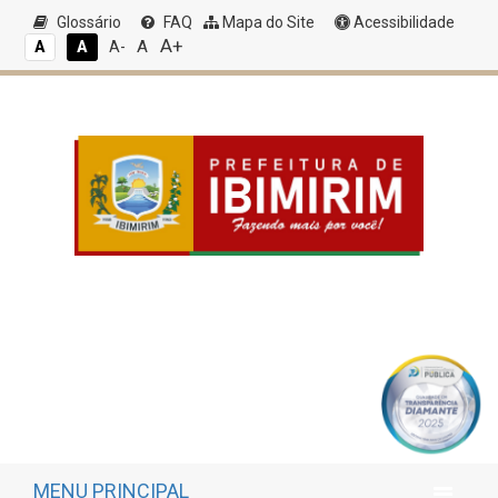
Glossário
FAQ
Mapa do Site
Acessibilidade
A+
A
A
A
A-
MENU PRINCIPAL