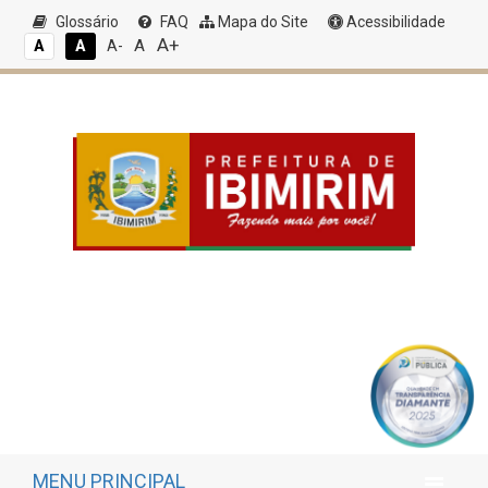
Glossário
FAQ
Mapa do Site
Acessibilidade
A+
A
A
A
A-
MENU PRINCIPAL