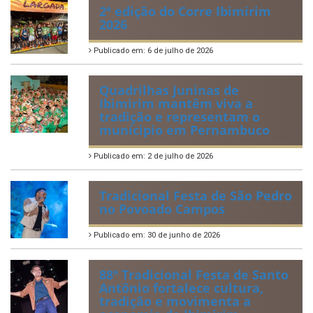
2ª edição do Corre Ibimirim
2026
Publicado em: 6 de julho de 2026
Quadrilhas Juninas de
Ibimirim mantêm viva a
tradição e representam o
munícipio em Pernambuco
Publicado em: 2 de julho de 2026
Tradicional Festa de São Pedro
no Povoado Campos
Publicado em: 30 de junho de 2026
88ª Tradicional Festa de Santo
Antônio fortalece cultura,
tradição e movimenta a