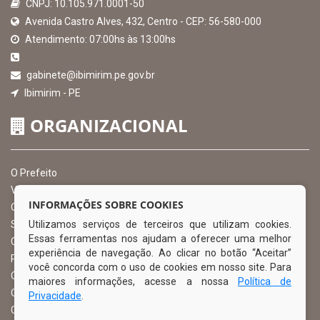
CNPJ: 10.105.971.0001-50
Avenida Castro Alves, 432, Centro - CEP: 56-580-000
Atendimento: 07:00hs às 13:00hs
gabinete@ibimirim.pe.gov.br
Ibimirim - PE
ORGANIZACIONAL
O Prefeito
Vice Prefeito
INFORMAÇÕES SOBRE COOKIES
Ouvidoria Municipal
Utilizamos serviços de terceiros que utilizam cookies.
Serviço de Informação ao Cidadão – SIC
Essas ferramentas nos ajudam a oferecer uma melhor
Chefe de Gabinete
experiência de navegação. Ao clicar no botão “Aceitar”
Procuradoria Geral
você concorda com o uso de cookies em nosso site. Para
Órgão de Controle Interno
maiores informações, acesse a nossa
Política de
Organograma
Privacidade
.
Comissão Permanente de Licitação – CPL