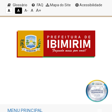
Glossário
FAQ
Mapa do Site
Acessibilidade
A+
A
A
A
A-
MENU PRINCIPAL