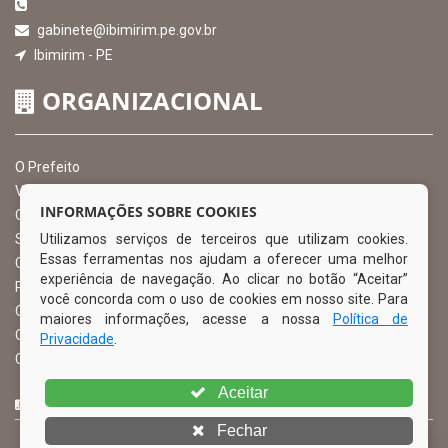
gabinete@ibimirim.pe.gov.br
Ibimirim - PE
ORGANIZACIONAL
O Prefeito
Vice Prefeito
INFORMAÇÕES SOBRE COOKIES
Ouvidoria Municipal
Utilizamos serviços de terceiros que utilizam cookies.
Serviço de Informação ao Cidadão – SIC
Essas ferramentas nos ajudam a oferecer uma melhor
Chefe de Gabinete
experiência de navegação. Ao clicar no botão “Aceitar”
Procuradoria Geral
você concorda com o uso de cookies em nosso site. Para
Órgão de Controle Interno
maiores informações, acesse a nossa
Política de
Organograma
Privacidade
.
Comissão Permanente de Licitação – CPL
Aceitar
CURTA NOSSA FAN PAGE
Fechar