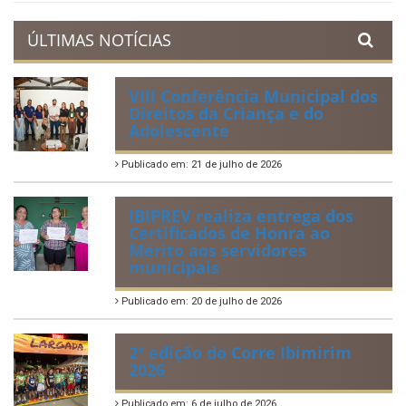
ÚLTIMAS NOTÍCIAS
VIII Conferência Municipal dos
Direitos da Criança e do
Adolescente
Publicado em: 21 de julho de 2026
IBIPREV realiza entrega dos
Certificados de Honra ao
Mérito aos servidores
municipais
Publicado em: 20 de julho de 2026
2ª edição do Corre Ibimirim
2026
Publicado em: 6 de julho de 2026