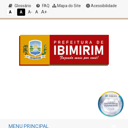
Glossário
FAQ
Mapa do Site
Acessibilidade
A+
A
A
A
A-
MENU PRINCIPAL