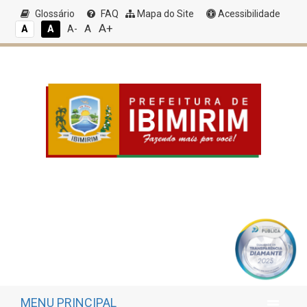
Glossário
FAQ
Mapa do Site
Acessibilidade
A+
A
A
A
A-
MENU PRINCIPAL