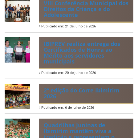
VIII Conferência Municipal dos
Direitos da Criança e do
Adolescente
Publicado em: 21 de julho de 2026
IBIPREV realiza entrega dos
Certificados de Honra ao
Mérito aos servidores
municipais
Publicado em: 20 de julho de 2026
2ª edição do Corre Ibimirim
2026
Publicado em: 6 de julho de 2026
Quadrilhas Juninas de
Ibimirim mantêm viva a
tradição e representam o