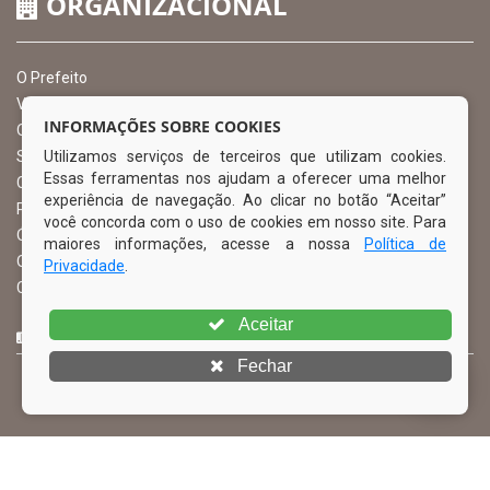
ORGANIZACIONAL
O Prefeito
Vice Prefeito
INFORMAÇÕES SOBRE COOKIES
Ouvidoria Municipal
Utilizamos serviços de terceiros que utilizam cookies.
Serviço de Informação ao Cidadão – SIC
Essas ferramentas nos ajudam a oferecer uma melhor
Chefe de Gabinete
experiência de navegação. Ao clicar no botão “Aceitar”
Procuradoria Geral
você concorda com o uso de cookies em nosso site. Para
Órgão de Controle Interno
maiores informações, acesse a nossa
Política de
Organograma
Privacidade
.
Comissão Permanente de Licitação – CPL
Aceitar
CURTA NOSSA FAN PAGE
Fechar