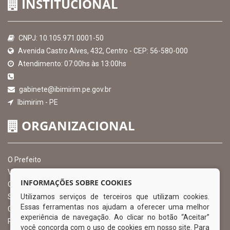
INSTITUCIONAL
CNPJ: 10.105.971.0001-50
Avenida Castro Alves, 432, Centro - CEP: 56-580-000
Atendimento: 07:00hs às 13:00hs
gabinete@ibimirim.pe.gov.br
Ibimirim - PE
ORGANIZACIONAL
O Prefeito
Vice Prefeito
INFORMAÇÕES SOBRE COOKIES
Ouvidoria Municipal
Utilizamos serviços de terceiros que utilizam cookies.
Serviço de Informação ao Cidadão – SIC
Essas ferramentas nos ajudam a oferecer uma melhor
Chefe de Gabinete
experiência de navegação. Ao clicar no botão “Aceitar”
Procuradoria Geral
você concorda com o uso de cookies em nosso site. Para