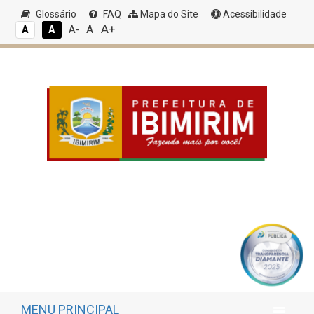
Glossário
FAQ
Mapa do Site
Acessibilidade
A+
A
A
A
A-
MENU PRINCIPAL