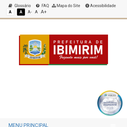
Glossário
FAQ
Mapa do Site
Acessibilidade
A+
A
A
A
A-
MENU PRINCIPAL