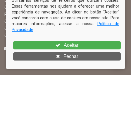
Utilizamos serviços de terceiros que utilizam cookies.
Serviço de Informação ao Cidadão – SIC
Essas ferramentas nos ajudam a oferecer uma melhor
Chefe de Gabinete
experiência de navegação. Ao clicar no botão “Aceitar”
Procuradoria Geral
você concorda com o uso de cookies em nosso site. Para
Órgão de Controle Interno
maiores informações, acesse a nossa
Política de
Organograma
Privacidade
.
Comissão Permanente de Licitação – CPL
Aceitar
CURTA NOSSA FAN PAGE
Fechar
© Copyright 2026 Prefeitura Municipal de Ibimirim | Todos os
direitos reservados