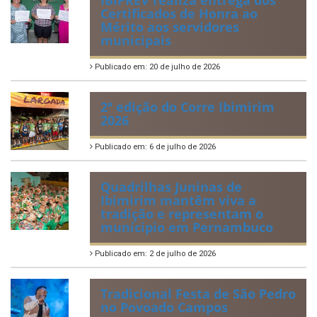
Certificados de Honra ao
Mérito aos servidores
municipais
Publicado em: 20 de julho de 2026
2ª edição do Corre Ibimirim
2026
Publicado em: 6 de julho de 2026
Quadrilhas Juninas de
Ibimirim mantêm viva a
tradição e representam o
munícipio em Pernambuco
Publicado em: 2 de julho de 2026
Tradicional Festa de São Pedro
no Povoado Campos