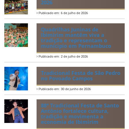
2026
Publicado em: 6 de julho de 2026
Quadrilhas Juninas de
Ibimirim mantêm viva a
tradição e representam o
munícipio em Pernambuco
Publicado em: 2 de julho de 2026
Tradicional Festa de São Pedro
no Povoado Campos
Publicado em: 30 de junho de 2026
88ª Tradicional Festa de Santo
Antônio fortalece cultura,
tradição e movimenta a
economia de Ibimirim