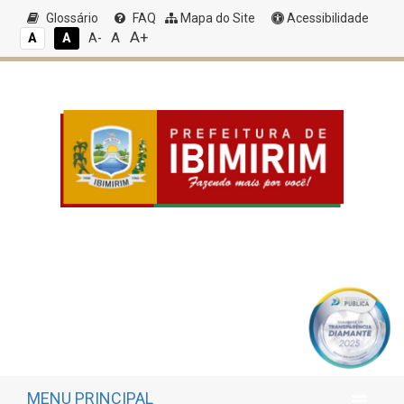
Glossário
FAQ
Mapa do Site
Acessibilidade
A+
A
A
A
A-
MENU PRINCIPAL