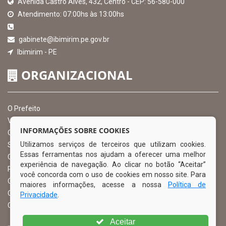
Avenida Castro Alves, 432, Centro - CEP: 56-580-000
Atendimento: 07:00hs às 13:00hs
gabinete@ibimirim.pe.gov.br
Ibimirim - PE
ORGANIZACIONAL
O Prefeito
Vice Prefeito
INFORMAÇÕES SOBRE COOKIES
Ouvidoria Municipal
Utilizamos serviços de terceiros que utilizam cookies.
Serviço de Informação ao Cidadão – SIC
Essas ferramentas nos ajudam a oferecer uma melhor
Chefe de Gabinete
experiência de navegação. Ao clicar no botão “Aceitar”
Procuradoria Geral
você concorda com o uso de cookies em nosso site. Para
Órgão de Controle Interno
maiores informações, acesse a nossa
Política de
Organograma
Privacidade
.
Comissão Permanente de Licitação – CPL
Aceitar