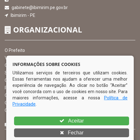
gabinete@ibimirim.pe.gov.br
Ibimirim - PE
ORGANIZACIONAL
O Prefeito
Vice Prefeito
INFORMAÇÕES SOBRE COOKIES
Ouvidoria Municipal
Utilizamos serviços de terceiros que utilizam cookies.
Serviço de Informação ao Cidadão – SIC
Essas ferramentas nos ajudam a oferecer uma melhor
Chefe de Gabinete
experiência de navegação. Ao clicar no botão “Aceitar”
Procuradoria Geral
você concorda com o uso de cookies em nosso site. Para
Órgão de Controle Interno
maiores informações, acesse a nossa
Política de
Organograma
Privacidade
.
Comissão Permanente de Licitação – CPL
Aceitar
CURTA NOSSA FAN PAGE
Fechar