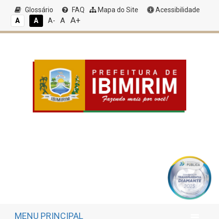
Glossário
FAQ
Mapa do Site
Acessibilidade
A+
A
A
A
A-
MENU PRINCIPAL