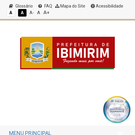
Glossário
FAQ
Mapa do Site
Acessibilidade
A+
A
A
A
A-
MENU PRINCIPAL