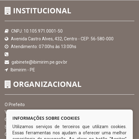
INSTITUCIONAL
CNPJ: 10.105.971.0001-50
Avenida Castro Alves, 432, Centro - CEP: 56-580-000
Atendimento: 07:00hs às 13:00hs
gabinete@ibimirim.pe.gov.br
Ibimirim - PE
ORGANIZACIONAL
O Prefeito
Vice Prefeito
INFORMAÇÕES SOBRE COOKIES
Ouvidoria Municipal
Utilizamos serviços de terceiros que utilizam cookies.
Serviço de Informação ao Cidadão – SIC
Essas ferramentas nos ajudam a oferecer uma melhor
Chefe de Gabinete