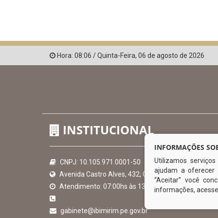
Hora:
08:06
/
Quinta-Feira
,
06 de agosto de 2026
INSTITUCIONAL
INFORMAÇÕES SOB
Utilizamos serviço
CNPJ: 10.105.971.0001-50
ajudam a oferecer 
Avenida Castro Alves, 432, Centro - CEP: 56-580-00
“Aceitar” você co
Atendimento: 07:00hs às 13:00hs
informações, acess
gabinete@ibimirim.pe.gov.br