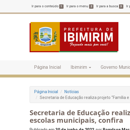
Ir para o conteúdo
Ir para o menu
Ir para a busca
Ir
1
2
3
Página Inicial
Ibimirim
Governo Munic
Página Inicial
Notícias
Secretaria de Educação realiza projeto “Família e
Secretaria de Educação realiz
escolas municipais, confira
Publicado em
30 de junho de 2022
, por
Ronylson Marc