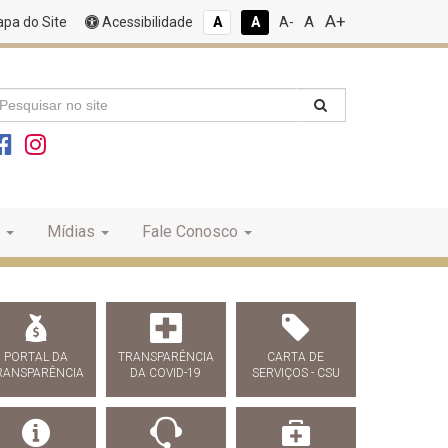
A+
A
pa do Site
Acessibilidade
A
A
A-
Mídias
Fale Conosco
PORTAL DA
TRANSPARÊNCIA
CARTA DE
RANSPARÊNCIA
DA COVID-19
SERVIÇOS - CSU