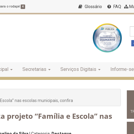
Glossário
FAQ
Ma
 para o rodapé
4
ipal
Secretarias
Serviços Digitais
Informe-se
 Escola” nas escolas municipais, confira
T
a projeto “Família e Escola” nas
elino da Silva
| Categoria:
Destaque