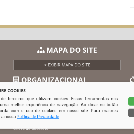
MAPA DO SITE
EXIBIR MAPA DO SITE
ORGANIZACIONAL
RE COOKIES
s de terceiros que utilizam cookies. Essas ferramentas nos
O Prefeito
uma melhor experiência de navegação. Ao clicar no botão
Vice Prefeito
0
ncorda com o uso de cookies em nosso site. Para maiores
Ouvidoria Municipal
e a nossa
Política de Privacidade
.
Serviço de Informação ao Cidadão – SIC
Chefe de Gabinete