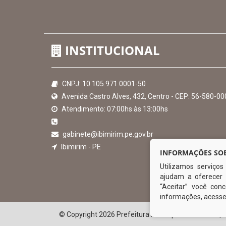
Hora:
11:01
/
Domingo
,
09 de agosto de 2026
INSTITUCIONAL
INFORMAÇÕES SOB
Utilizamos serviço
CNPJ: 10.105.971.0001-50
ajudam a oferecer 
Avenida Castro Alves, 432, Centro - CEP: 56-580-00
“Aceitar” você co
Atendimento: 07:00hs às 13:00hs
informações, acess
gabinete@ibimirim.pe.gov.br