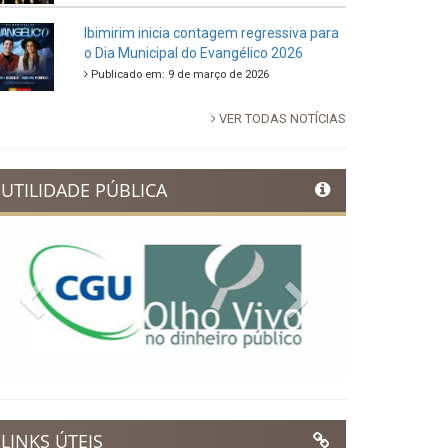
88ª Tradicional Festa de Santo Antônio
fortalece cultura, tradição e movimenta a
economia de Ibimirim
Publicado em: 14 de junho de 2026
Dia Municipal do Evangélico promete
noite de fé e louvor em Ibimirim
Publicado em: 17 de março de 2026
Ibimirim inicia contagem regressiva para
o Dia Municipal do Evangélico 2026
Publicado em: 9 de março de 2026
VER TODAS NOTÍCIAS
UTILIDADE PÚBLICA