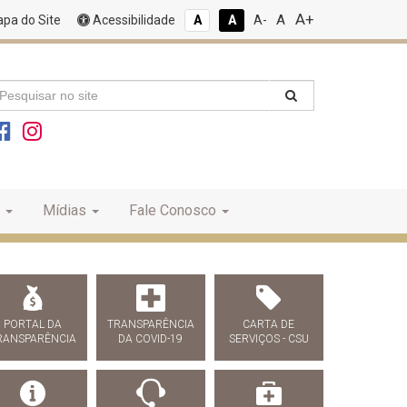
A+
A
pa do Site
Acessibilidade
A
A
A-
Mídias
Fale Conosco
PORTAL DA
TRANSPARÊNCIA
CARTA DE
RANSPARÊNCIA
DA COVID-19
SERVIÇOS - CSU