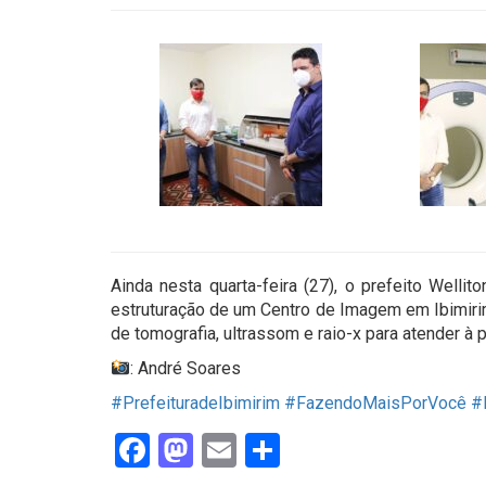
Ainda nesta quarta-feira (27), o prefeito Wellit
estruturação de um Centro de Imagem em Ibimirim
de tomografia, ultrassom e raio-x para atender à 
: André Soares
#PrefeituradeIbimirim
#FazendoMaisPorVocê
#
Facebook
Mastodon
Email
Share