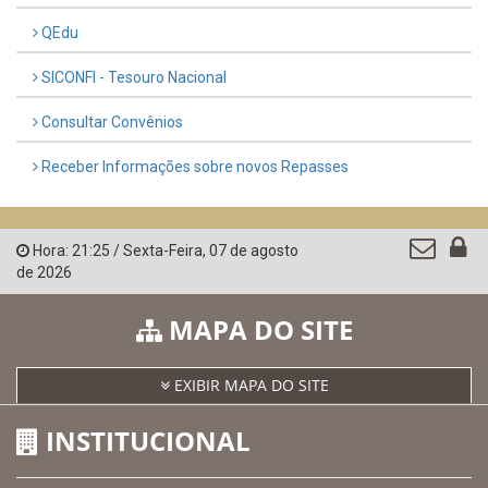
LINKS ÚTEIS
AMUPE
Governo de Pernambuco
Controladoria-Geral da União
Confederação Nacional de Municípios - CNM
QEdu
SICONFI - Tesouro Nacional
Consultar Convênios
Receber Informações sobre novos Repasses
Hora:
21:25
/
Sexta-Feira
,
07 de agosto
de 2026