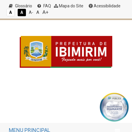
Glossário
FAQ
Mapa do Site
Acessibilidade
A+
A
A
A
A-
MENU PRINCIPAL