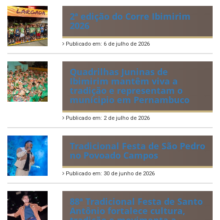
Publicado em: 21 de julho de 2026
IBIPREV realiza entrega dos
Certificados de Honra ao
Mérito aos servidores
municipais
Publicado em: 20 de julho de 2026
2ª edição do Corre Ibimirim
2026
Publicado em: 6 de julho de 2026
Quadrilhas Juninas de
Ibimirim mantêm viva a
tradição e representam o
munícipio em Pernambuco
Publicado em: 2 de julho de 2026