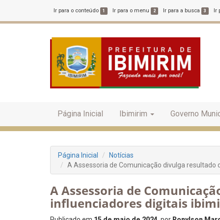
Ir para o conteúdo
Ir para o menu
Ir para a busca
Ir
1
2
3
Página Inicial
Ibimirim
Governo Munic
Página Inicial
Notícias
A Assessoria de Comunicação divulga resultado da
A Assessoria de Comunicação
influenciadores digitais ibim
Publicado em
15 de maio de 2024
, por
Ronylson Marc