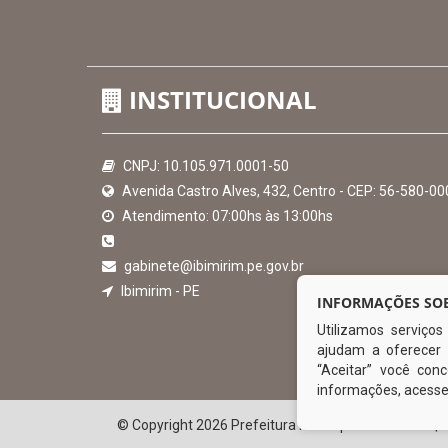
Hora:
12:24
/
Sexta-Feira
,
07 de agosto de 2026
INSTITUCIONAL
INFORMAÇÕES SOB
Utilizamos serviço
CNPJ: 10.105.971.0001-50
ajudam a oferecer 
Avenida Castro Alves, 432, Centro - CEP: 56-580-00
“Aceitar” você co
Atendimento: 07:00hs às 13:00hs
informações, acess
gabinete@ibimirim.pe.gov.br