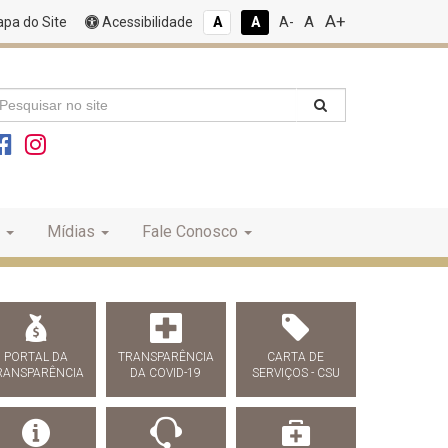
A+
A
pa do Site
Acessibilidade
A
A
A-
Mídias
Fale Conosco
PORTAL DA
TRANSPARÊNCIA
CARTA DE
RANSPARÊNCIA
DA COVID-19
SERVIÇOS - CSU