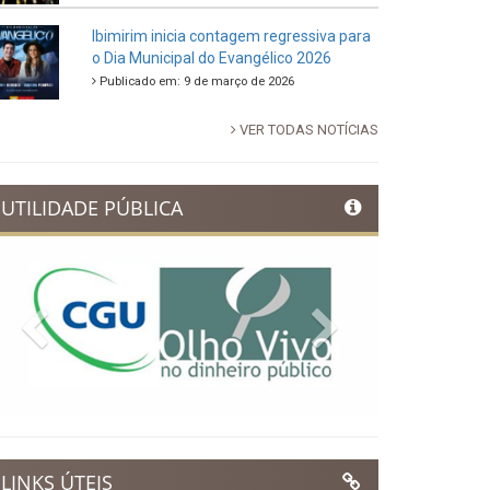
88ª Tradicional Festa de Santo Antônio
fortalece cultura, tradição e movimenta a
economia de Ibimirim
Publicado em: 14 de junho de 2026
Dia Municipal do Evangélico promete
noite de fé e louvor em Ibimirim
Publicado em: 17 de março de 2026
Ibimirim inicia contagem regressiva para
o Dia Municipal do Evangélico 2026
Publicado em: 9 de março de 2026
VER TODAS NOTÍCIAS
UTILIDADE PÚBLICA