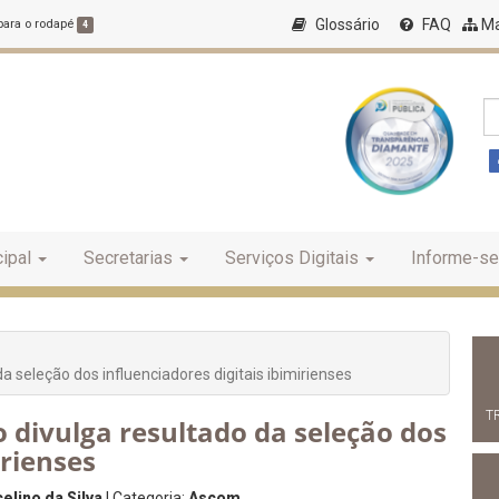
Glossário
FAQ
Ma
 para o rodapé
4
ipal
Secretarias
Serviços Digitais
Informe-se
 seleção dos influenciadores digitais ibimirienses
T
 divulga resultado da seleção dos
irienses
elino da Silva
| Categoria:
Ascom