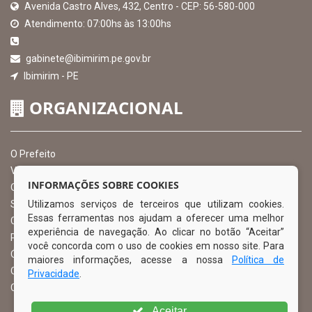
Avenida Castro Alves, 432, Centro - CEP: 56-580-000
Atendimento: 07:00hs às 13:00hs
gabinete@ibimirim.pe.gov.br
Ibimirim - PE
ORGANIZACIONAL
O Prefeito
Vice Prefeito
INFORMAÇÕES SOBRE COOKIES
Ouvidoria Municipal
Utilizamos serviços de terceiros que utilizam cookies.
Serviço de Informação ao Cidadão – SIC
Essas ferramentas nos ajudam a oferecer uma melhor
Chefe de Gabinete
experiência de navegação. Ao clicar no botão “Aceitar”
Procuradoria Geral
você concorda com o uso de cookies em nosso site. Para
Órgão de Controle Interno
maiores informações, acesse a nossa
Política de
Organograma
Privacidade
.
Comissão Permanente de Licitação – CPL
Aceitar