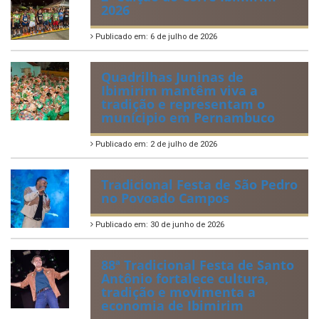
2026
Publicado em: 6 de julho de 2026
Quadrilhas Juninas de
Ibimirim mantêm viva a
tradição e representam o
munícipio em Pernambuco
Publicado em: 2 de julho de 2026
Tradicional Festa de São Pedro
no Povoado Campos
Publicado em: 30 de junho de 2026
88ª Tradicional Festa de Santo
Antônio fortalece cultura,
tradição e movimenta a
economia de Ibimirim