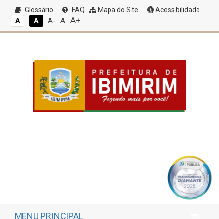
Glossário
FAQ
Mapa do Site
Acessibilidade
A+
A
A
A
A-
MENU PRINCIPAL