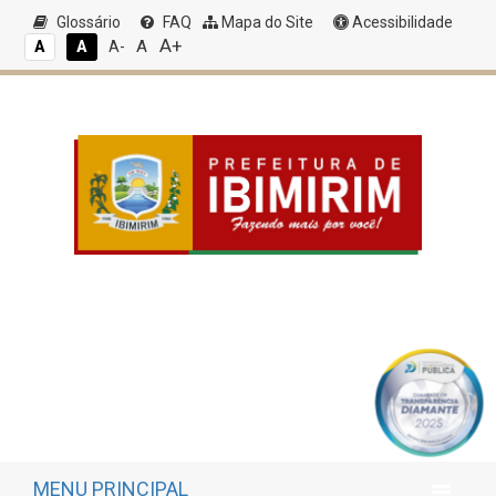
Glossário
FAQ
Mapa do Site
Acessibilidade
A+
A
A
A
A-
MENU PRINCIPAL