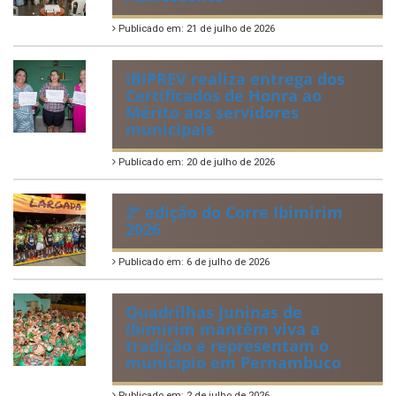
Publicado em: 21 de julho de 2026
IBIPREV realiza entrega dos
Certificados de Honra ao
Mérito aos servidores
municipais
Publicado em: 20 de julho de 2026
2ª edição do Corre Ibimirim
2026
Publicado em: 6 de julho de 2026
Quadrilhas Juninas de
Ibimirim mantêm viva a
tradição e representam o
munícipio em Pernambuco
Publicado em: 2 de julho de 2026