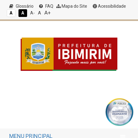
Glossário
FAQ
Mapa do Site
Acessibilidade
A+
A
A
A
A-
MENU PRINCIPAL