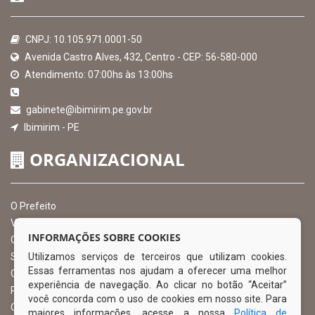
CNPJ: 10.105.971.0001-50
Avenida Castro Alves, 432, Centro - CEP: 56-580-000
Atendimento: 07:00hs às 13:00hs
gabinete@ibimirim.pe.gov.br
Ibimirim - PE
ORGANIZACIONAL
O Prefeito
Vice Prefeito
INFORMAÇÕES SOBRE COOKIES
Ouvidoria Municipal
Utilizamos serviços de terceiros que utilizam cookies.
Serviço de Informação ao Cidadão – SIC
Essas ferramentas nos ajudam a oferecer uma melhor
Chefe de Gabinete
experiência de navegação. Ao clicar no botão “Aceitar”
Procuradoria Geral
você concorda com o uso de cookies em nosso site. Para
Órgão de Controle Interno
maiores informações, acesse a nossa
Política de