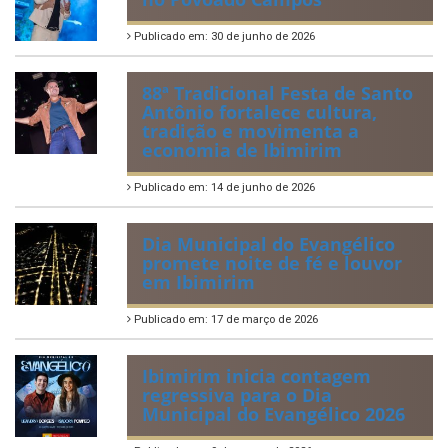
Publicado em: 30 de junho de 2026
88ª Tradicional Festa de Santo
Antônio fortalece cultura,
tradição e movimenta a
economia de Ibimirim
Publicado em: 14 de junho de 2026
Dia Municipal do Evangélico
promete noite de fé e louvor
em Ibimirim
Publicado em: 17 de março de 2026
Ibimirim inicia contagem
regressiva para o Dia
Municipal do Evangélico 2026