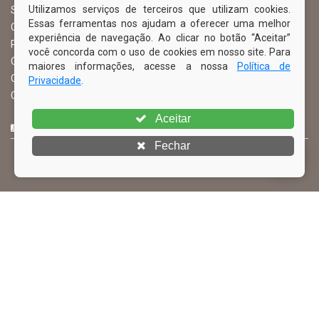
Utilizamos serviços de terceiros que utilizam cookies.
Serviço de Informação ao Cidadão – SIC
Essas ferramentas nos ajudam a oferecer uma melhor
Chefe de Gabinete
experiência de navegação. Ao clicar no botão “Aceitar”
Procuradoria Geral
você concorda com o uso de cookies em nosso site. Para
Órgão de Controle Interno
maiores informações, acesse a nossa
Política de
Organograma
Privacidade
.
Comissão Permanente de Licitação – CPL
Aceitar
CURTA NOSSA FAN PAGE
Fechar
© Copyright 2026 Prefeitura Municipal de Ibimirim | Todos os
direitos reservados