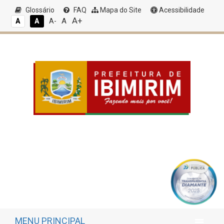
Glossário
FAQ
Mapa do Site
Acessibilidade
A+
A
A
A
A-
MENU PRINCIPAL