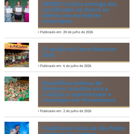
IBIPREV realiza entrega dos
Certificados de Honra ao
Mérito aos servidores
municipais
Publicado em: 20 de julho de 2026
2ª edição do Corre Ibimirim
2026
Publicado em: 6 de julho de 2026
Quadrilhas Juninas de
Ibimirim mantêm viva a
tradição e representam o
munícipio em Pernambuco
Publicado em: 2 de julho de 2026
Tradicional Festa de São Pedro
no Povoado Campos