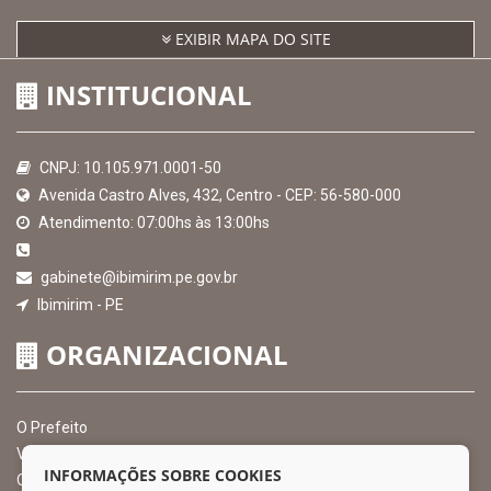
EXIBIR MAPA DO SITE
INSTITUCIONAL
CNPJ: 10.105.971.0001-50
Avenida Castro Alves, 432, Centro - CEP: 56-580-000
Atendimento: 07:00hs às 13:00hs
gabinete@ibimirim.pe.gov.br
Ibimirim - PE
ORGANIZACIONAL
O Prefeito
Vice Prefeito
INFORMAÇÕES SOBRE COOKIES
Ouvidoria Municipal