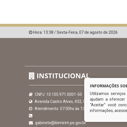
Hora:
13:38
/
Sexta-Feira
,
07 de agosto de 2026
INSTITUCIONAL
INFORMAÇÕES SOB
Utilizamos serviço
CNPJ: 10.105.971.0001-50
ajudam a oferecer 
Avenida Castro Alves, 432, Centro - CEP: 56-580-00
“Aceitar” você co
Atendimento: 07:00hs às 13:00hs
informações, acess
gabinete@ibimirim.pe.gov.br