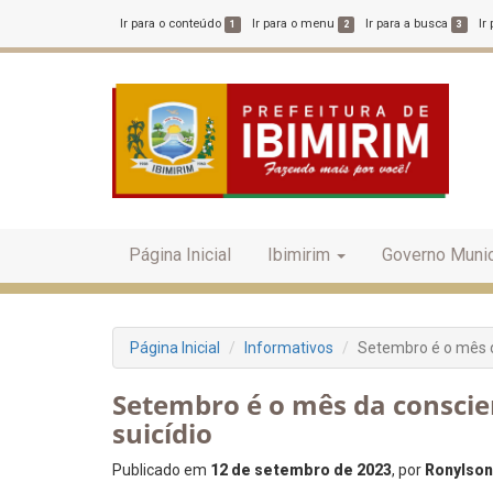
Ir para o conteúdo
Ir para o menu
Ir para a busca
Ir
1
2
3
Página Inicial
Ibimirim
Governo Munic
Página Inicial
Informativos
Setembro é o mês d
Setembro é o mês da conscie
suicídio
Publicado em
12 de setembro de 2023
, por
Ronylson