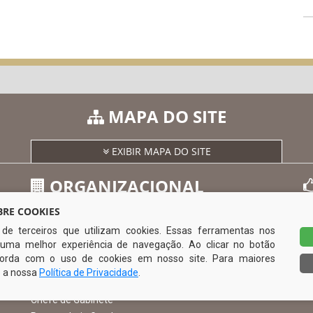
MAPA DO SITE
EXIBIR MAPA DO SITE
ORGANIZACIONAL
RE COOKIES
s de terceiros que utilizam cookies. Essas ferramentas nos
O Prefeito
uma melhor experiência de navegação. Ao clicar no botão
Vice Prefeito
0
ncorda com o uso de cookies em nosso site. Para maiores
Ouvidoria Municipal
e a nossa
Política de Privacidade
.
Serviço de Informação ao Cidadão – SIC
Chefe de Gabinete