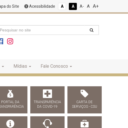
A+
A
pa do Site
Acessibilidade
A
A
A-
Mídias
Fale Conosco
PORTAL DA
TRANSPARÊNCIA
CARTA DE
RANSPARÊNCIA
DA COVID-19
SERVIÇOS - CSU