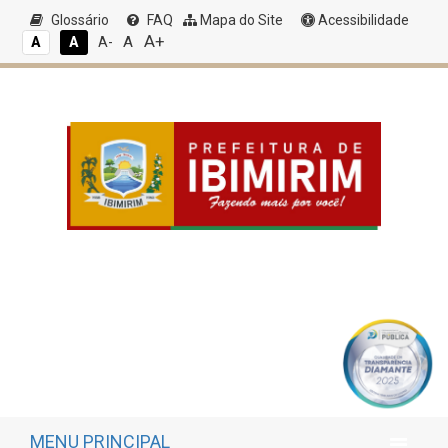
Glossário
FAQ
Mapa do Site
Acessibilidade
A+
A
A
A
A-
MENU PRINCIPAL