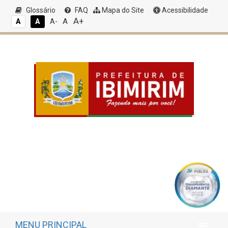
Glossário
FAQ
Mapa do Site
Acessibilidade
A+
A
A
A
A-
MENU PRINCIPAL