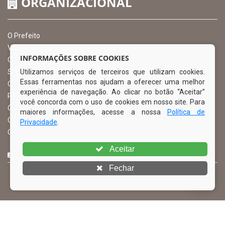
ORGANIZACIONAL
O Prefeito
Vice Prefeito
INFORMAÇÕES SOBRE COOKIES
Ouvidoria Municipal
Utilizamos serviços de terceiros que utilizam cookies.
Serviço de Informação ao Cidadão – SIC
Essas ferramentas nos ajudam a oferecer uma melhor
Chefe de Gabinete
experiência de navegação. Ao clicar no botão “Aceitar”
Procuradoria Geral
você concorda com o uso de cookies em nosso site. Para
Órgão de Controle Interno
maiores informações, acesse a nossa
Política de
Organograma
Privacidade
.
Comissão Permanente de Licitação – CPL
Aceitar
CURTA NOSSA FAN PAGE
Fechar