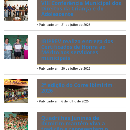
VIII Conferência Municipal dos
Direitos da Criança e do
Adolescente
Publicado em: 21 de julho de 2026
IBIPREV realiza entrega dos
Certificados de Honra ao
Mérito aos servidores
municipais
Publicado em: 20 de julho de 2026
2ª edição do Corre Ibimirim
2026
Publicado em: 6 de julho de 2026
Quadrilhas Juninas de
Ibimirim mantêm viva a
tradição e representam o