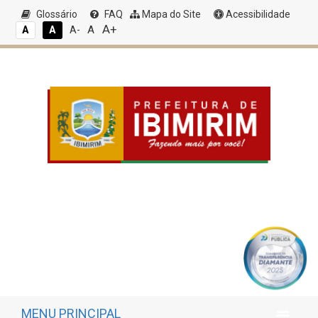
Glossário
FAQ
Mapa do Site
Acessibilidade
A+
A
A
A
A-
MENU PRINCIPAL