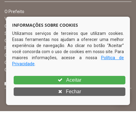
O Prefeito
Vice Prefeito
INFORMAÇÕES SOBRE COOKIES
Ouvidoria Municipal
Utilizamos serviços de terceiros que utilizam cookies.
Serviço de Informação ao Cidadão – SIC
Essas ferramentas nos ajudam a oferecer uma melhor
Chefe de Gabinete
experiência de navegação. Ao clicar no botão “Aceitar”
Procuradoria Geral
você concorda com o uso de cookies em nosso site. Para
Órgão de Controle Interno
maiores informações, acesse a nossa
Política de
Organograma
Privacidade
.
Comissão Permanente de Licitação – CPL
Aceitar
CURTA NOSSA FAN PAGE
Fechar