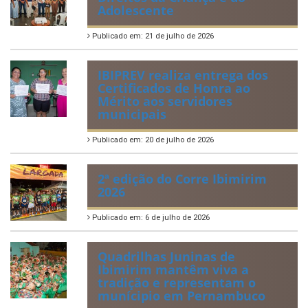
Adolescente
Publicado em: 21 de julho de 2026
IBIPREV realiza entrega dos
Certificados de Honra ao
Mérito aos servidores
municipais
Publicado em: 20 de julho de 2026
2ª edição do Corre Ibimirim
2026
Publicado em: 6 de julho de 2026
Quadrilhas Juninas de
Ibimirim mantêm viva a
tradição e representam o
munícipio em Pernambuco