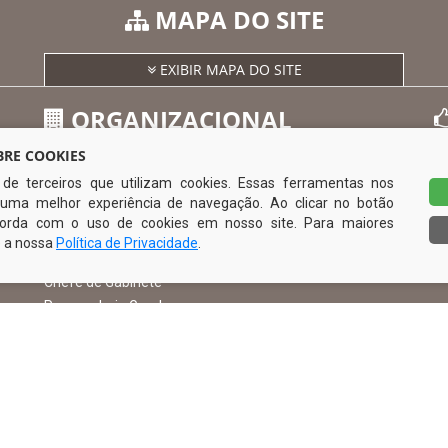
MAPA DO SITE
EXIBIR MAPA DO SITE
ORGANIZACIONAL
RE COOKIES
s de terceiros que utilizam cookies. Essas ferramentas nos
O Prefeito
uma melhor experiência de navegação. Ao clicar no botão
Vice Prefeito
0
ncorda com o uso de cookies em nosso site. Para maiores
Ouvidoria Municipal
e a nossa
Política de Privacidade
.
Serviço de Informação ao Cidadão – SIC
Chefe de Gabinete
Procuradoria Geral
Órgão de Controle Interno
Organograma
Comissão Permanente de Licitação – CPL
Todos os direitos reservados