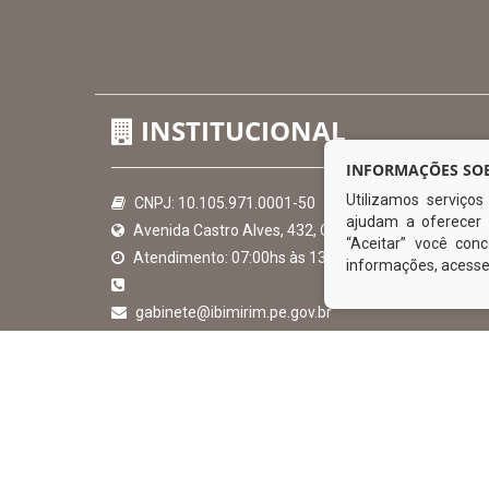
INSTITUCIONAL
INFORMAÇÕES SOB
Utilizamos serviço
CNPJ: 10.105.971.0001-50
ajudam a oferecer 
Avenida Castro Alves, 432, Centro - CEP: 56-580-00
“Aceitar” você co
Atendimento: 07:00hs às 13:00hs
informações, acess
gabinete@ibimirim.pe.gov.br
Ibimirim - PE
© Copyright 2026 Prefeitura Municipal de Ibimirim | 