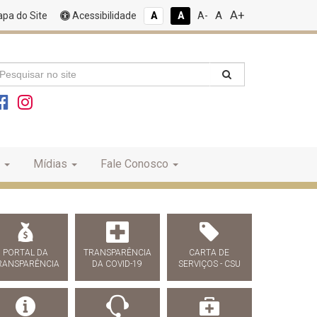
A+
A
pa do Site
Acessibilidade
A
A
A-
Mídias
Fale Conosco
PORTAL DA
TRANSPARÊNCIA
CARTA DE
RANSPARÊNCIA
DA COVID-19
SERVIÇOS - CSU