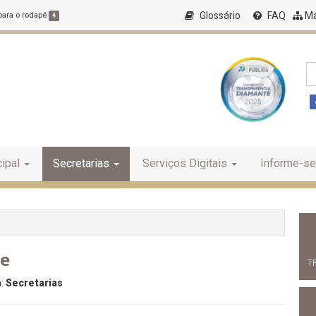
Glossário
FAQ
Ma
 para o rodapé
4
ipal
Secretarias
Serviços Digitais
Informe-se
de
T
a:
Secretarias