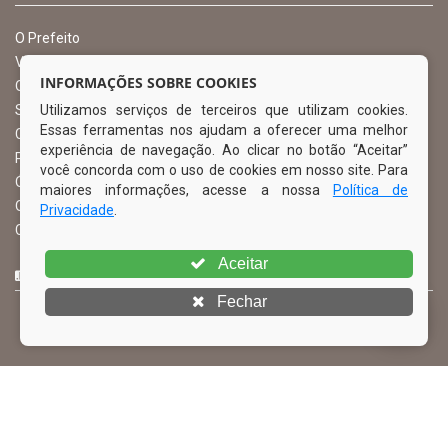
O Prefeito
Vice Prefeito
INFORMAÇÕES SOBRE COOKIES
Ouvidoria Municipal
Utilizamos serviços de terceiros que utilizam cookies.
Serviço de Informação ao Cidadão – SIC
Essas ferramentas nos ajudam a oferecer uma melhor
Chefe de Gabinete
experiência de navegação. Ao clicar no botão “Aceitar”
Procuradoria Geral
você concorda com o uso de cookies em nosso site. Para
Órgão de Controle Interno
maiores informações, acesse a nossa
Política de
Organograma
Privacidade
.
Comissão Permanente de Licitação – CPL
Aceitar
CURTA NOSSA FAN PAGE
Fechar