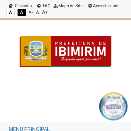
Glossário
FAQ
Mapa do Site
Acessibilidade
A+
A
A
A
A-
MENU PRINCIPAL