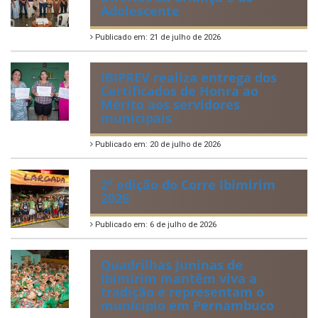
Adolescente
Publicado em: 21 de julho de 2026
IBIPREV realiza entrega dos
Certificados de Honra ao
Mérito aos servidores
municipais
Publicado em: 20 de julho de 2026
2ª edição do Corre Ibimirim
2026
Publicado em: 6 de julho de 2026
Quadrilhas Juninas de
Ibimirim mantêm viva a
tradição e representam o
munícipio em Pernambuco