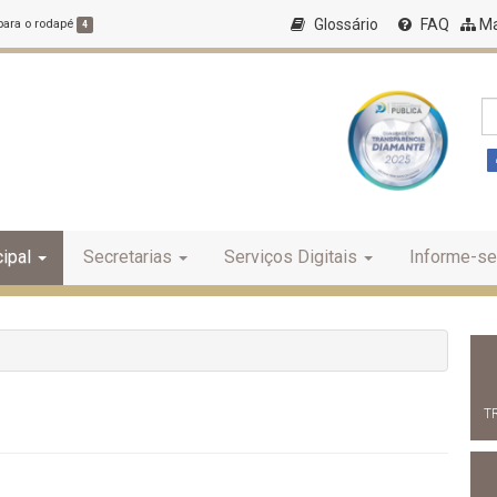
Glossário
FAQ
Ma
 para o rodapé
4
ipal
Secretarias
Serviços Digitais
Informe-se
T