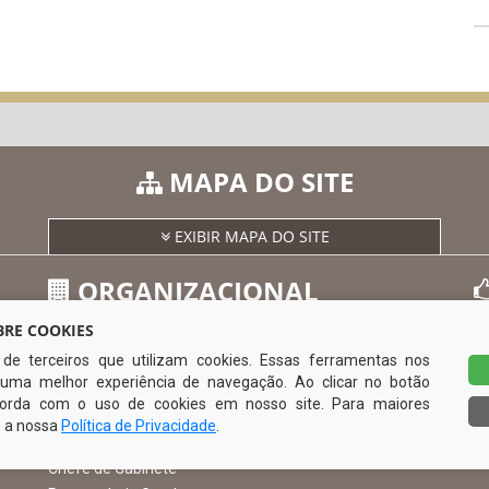
MAPA DO SITE
EXIBIR MAPA DO SITE
ORGANIZACIONAL
RE COOKIES
s de terceiros que utilizam cookies. Essas ferramentas nos
O Prefeito
uma melhor experiência de navegação. Ao clicar no botão
Vice Prefeito
0
ncorda com o uso de cookies em nosso site. Para maiores
Ouvidoria Municipal
e a nossa
Política de Privacidade
.
Serviço de Informação ao Cidadão – SIC
Chefe de Gabinete