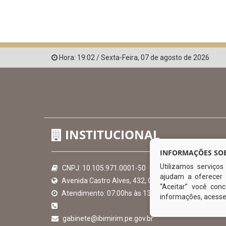
Hora:
19:02
/
Sexta-Feira
,
07 de agosto de 2026
INSTITUCIONAL
INFORMAÇÕES SOB
Utilizamos serviço
CNPJ: 10.105.971.0001-50
ajudam a oferecer 
Avenida Castro Alves, 432, Centro - CEP: 56-580-00
“Aceitar” você co
Atendimento: 07:00hs às 13:00hs
informações, acess
gabinete@ibimirim.pe.gov.br