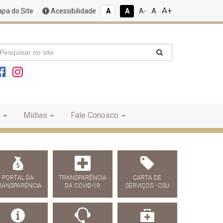
A+
A
pa do Site
Acessibilidade
A
A
A-
Mídias
Fale Conosco
PORTAL DA
TRANSPARÊNCIA
CARTA DE
RANSPARÊNCIA
DA COVID-19
SERVIÇOS - CSU