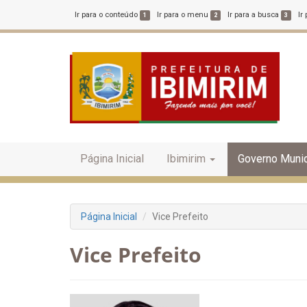
Ir para o conteúdo
Ir para o menu
Ir para a busca
Ir
1
2
3
Página Inicial
Ibimirim
Governo Munic
Página Inicial
Vice Prefeito
Vice Prefeito