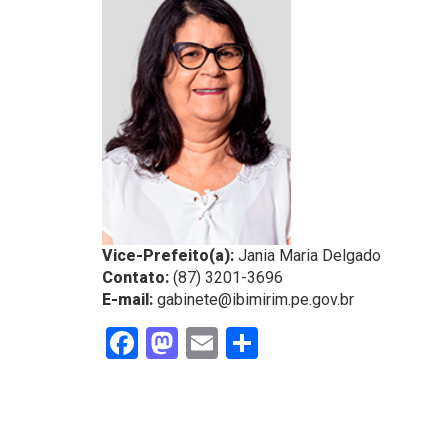
Vice-Prefeito(a):
Jania Maria Delgado
Contato:
(87) 3201-3696
E-mail:
gabinete@ibimirim.pe.gov.br
Facebook
Mastodon
Email
Share