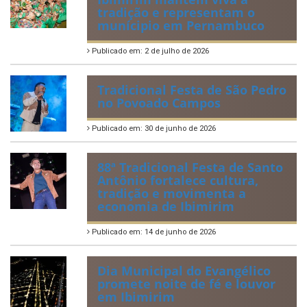
tradição e representam o
munícipio em Pernambuco
Publicado em: 2 de julho de 2026
Tradicional Festa de São Pedro
no Povoado Campos
Publicado em: 30 de junho de 2026
88ª Tradicional Festa de Santo
Antônio fortalece cultura,
tradição e movimenta a
economia de Ibimirim
Publicado em: 14 de junho de 2026
Dia Municipal do Evangélico
promete noite de fé e louvor
em Ibimirim