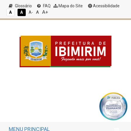
Glossário
FAQ
Mapa do Site
Acessibilidade
A+
A
A
A
A-
MENU PRINCIPAL