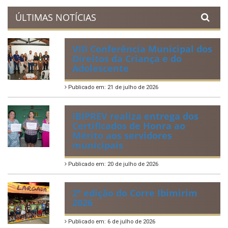
ÚLTIMAS NOTÍCIAS
VIII Conferência Municipal dos
Direitos da Criança e do
Adolescente
Publicado em: 21 de julho de 2026
IBIPREV realiza entrega dos
Certificados de Honra ao
Mérito aos servidores
municipais
Publicado em: 20 de julho de 2026
2ª edição do Corre Ibimirim
2026
Publicado em: 6 de julho de 2026