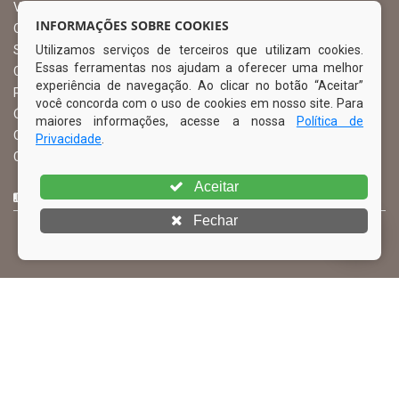
Vice Prefeito
INFORMAÇÕES SOBRE COOKIES
Ouvidoria Municipal
Utilizamos serviços de terceiros que utilizam cookies.
Serviço de Informação ao Cidadão – SIC
Essas ferramentas nos ajudam a oferecer uma melhor
Chefe de Gabinete
experiência de navegação. Ao clicar no botão “Aceitar”
Procuradoria Geral
você concorda com o uso de cookies em nosso site. Para
Órgão de Controle Interno
maiores informações, acesse a nossa
Política de
Organograma
Privacidade
.
Comissão Permanente de Licitação – CPL
Aceitar
CURTA NOSSA FAN PAGE
Fechar