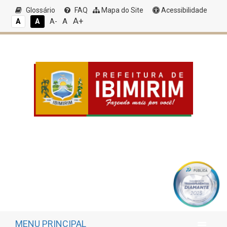
Glossário
FAQ
Mapa do Site
Acessibilidade
A+
A
A
A
A-
MENU PRINCIPAL