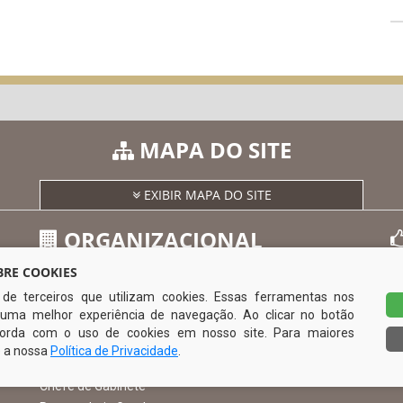
MAPA DO SITE
EXIBIR MAPA DO SITE
ORGANIZACIONAL
RE COOKIES
s de terceiros que utilizam cookies. Essas ferramentas nos
O Prefeito
uma melhor experiência de navegação. Ao clicar no botão
Vice Prefeito
0
ncorda com o uso de cookies em nosso site. Para maiores
Ouvidoria Municipal
e a nossa
Política de Privacidade
.
Serviço de Informação ao Cidadão – SIC
Chefe de Gabinete