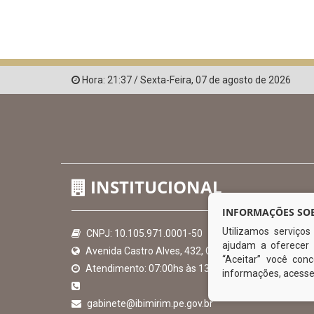
Hora:
21:37
/
Sexta-Feira
,
07 de agosto de 2026
INSTITUCIONAL
INFORMAÇÕES SOB
Utilizamos serviço
CNPJ: 10.105.971.0001-50
ajudam a oferecer 
Avenida Castro Alves, 432, Centro - CEP: 56-580-00
“Aceitar” você co
Atendimento: 07:00hs às 13:00hs
informações, acess
gabinete@ibimirim.pe.gov.br