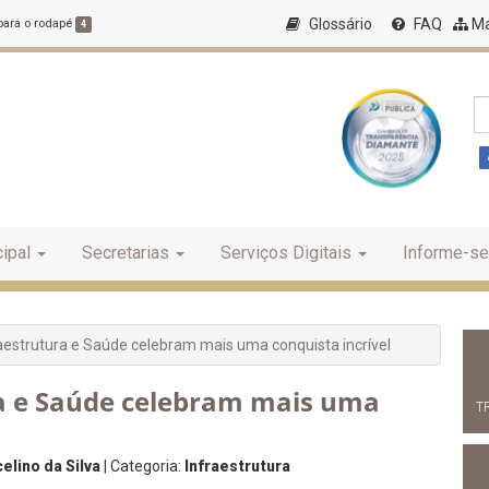
Glossário
FAQ
Ma
 para o rodapé
4
ipal
Secretarias
Serviços Digitais
Informe-se
raestrutura e Saúde celebram mais uma conquista incrível
ra e Saúde celebram mais uma
T
elino da Silva
| Categoria:
Infraestrutura