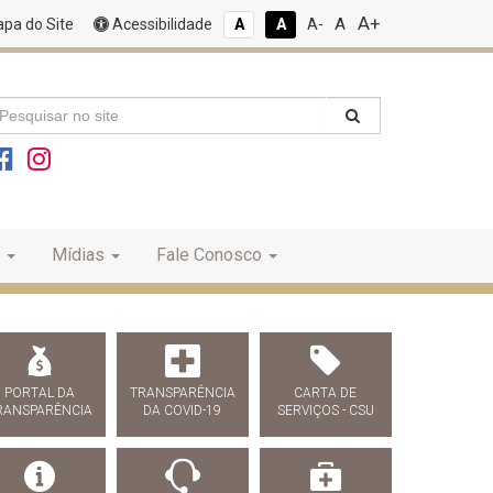
A+
A
pa do Site
Acessibilidade
A
A
A-
Mídias
Fale Conosco
PORTAL DA
TRANSPARÊNCIA
CARTA DE
RANSPARÊNCIA
DA COVID-19
SERVIÇOS - CSU