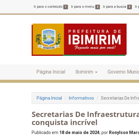
Ir para o conteúdo
Ir para o menu
Ir para a busca
Ir
1
2
3
Página Inicial
Ibimirim
Governo Munic
Página Inicial
Informativos
Secretarias De Inf
Secretarias De Infraestrutu
conquista incrível
Publicado em
18 de maio de 2024
, por
Ronylson Marc