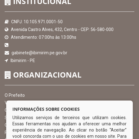
INSTITUCIONAL
CNPJ: 10.105.971.0001-50
Avenida Castro Alves, 432, Centro - CEP: 56-580-000
Atendimento: 07:00hs às 13:00hs
gabinete@ibimirim.pe.gov.br
Ibimirim - PE
ORGANIZACIONAL
O Prefeito
Vice Prefeito
INFORMAÇÕES SOBRE COOKIES
Ouvidoria Municipal
Utilizamos serviços de terceiros que utilizam cookies.
Serviço de Informação ao Cidadão – SIC
Essas ferramentas nos ajudam a oferecer uma melhor
Chefe de Gabinete
experiência de navegação. Ao clicar no botão “Aceitar”
Procuradoria Geral
você concorda com o uso de cookies em nosso site. Para