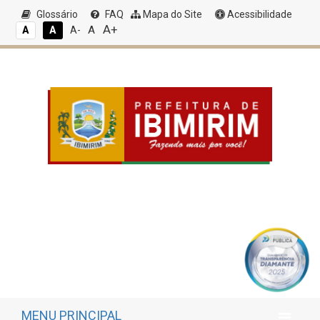
Glossário
FAQ
Mapa do Site
Acessibilidade
A+
A
A
A
A-
MENU PRINCIPAL