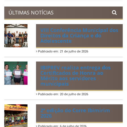
Acervo de Leis
Lei Orgânica Municipal
Regulamentação da Lei de Acesso à Informação
Perguntas Frequentemente Questionadas
ÚLTIMAS NOTÍCIAS
VIII Conferência Municipal dos
Direitos da Criança e do
Adolescente
Publicado em: 21 de julho de 2026
IBIPREV realiza entrega dos