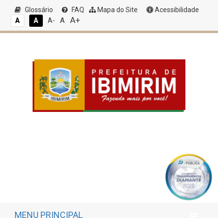
Glossário
FAQ
Mapa do Site
Acessibilidade
A+
A
A
A
A-
MENU PRINCIPAL