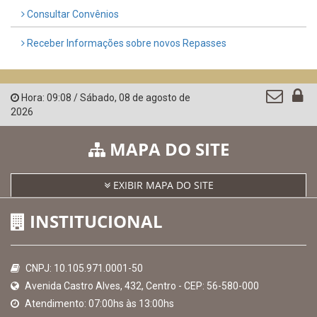
Governo de Pernambuco
Controladoria-Geral da União
Confederação Nacional de Municípios - CNM
QEdu
SICONFI - Tesouro Nacional
Consultar Convênios
Receber Informações sobre novos Repasses
Hora:
09:08
/
Sábado
,
08 de agosto de
2026
MAPA DO SITE