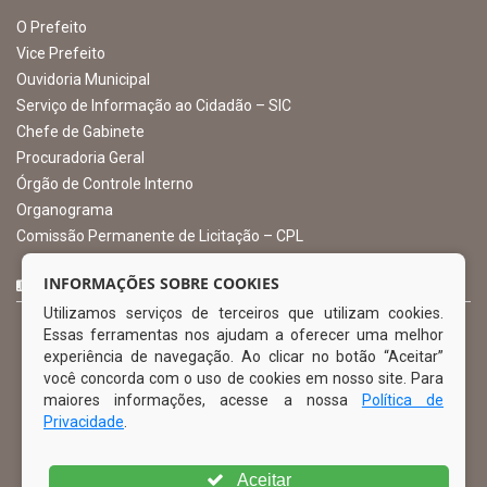
Avenida Castro Alves, 432, Centro - CEP: 56-580-000
Atendimento: 07:00hs às 13:00hs
gabinete@ibimirim.pe.gov.br
Ibimirim - PE
ORGANIZACIONAL
O Prefeito
Vice Prefeito
INFORMAÇÕES SOBRE COOKIES
Ouvidoria Municipal
Utilizamos serviços de terceiros que utilizam cookies.
Serviço de Informação ao Cidadão – SIC
Essas ferramentas nos ajudam a oferecer uma melhor
Chefe de Gabinete
experiência de navegação. Ao clicar no botão “Aceitar”
Procuradoria Geral
você concorda com o uso de cookies em nosso site. Para
Órgão de Controle Interno
maiores informações, acesse a nossa
Política de
Organograma
Privacidade
.
Comissão Permanente de Licitação – CPL
Aceitar