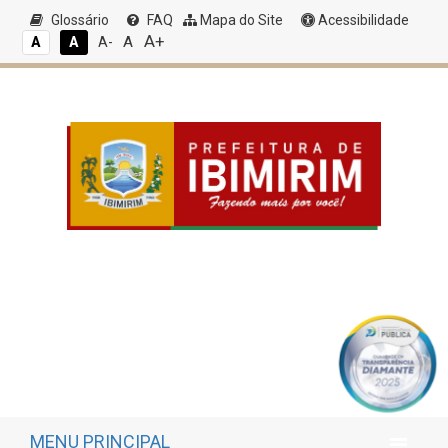
Glossário
FAQ
Mapa do Site
Acessibilidade
A+
A
A
A
A-
MENU PRINCIPAL