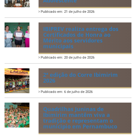
Perguntas Frequentemente Questionadas
ÚLTIMAS NOTÍCIAS
VIII Conferência Municipal dos
Direitos da Criança e do
Adolescente
Publicado em: 21 de julho de 2026
IBIPREV realiza entrega dos
Certificados de Honra ao
Mérito aos servidores
municipais
Publicado em: 20 de julho de 2026
2ª edição do Corre Ibimirim