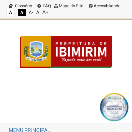
Glossário
FAQ
Mapa do Site
Acessibilidade
A+
A
A
A
A-
MENU PRINCIPAL