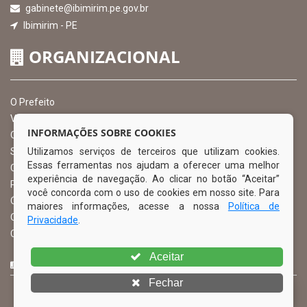
gabinete@ibimirim.pe.gov.br
Ibimirim - PE
ORGANIZACIONAL
O Prefeito
Vice Prefeito
INFORMAÇÕES SOBRE COOKIES
Ouvidoria Municipal
Utilizamos serviços de terceiros que utilizam cookies.
Serviço de Informação ao Cidadão – SIC
Essas ferramentas nos ajudam a oferecer uma melhor
Chefe de Gabinete
experiência de navegação. Ao clicar no botão “Aceitar”
Procuradoria Geral
você concorda com o uso de cookies em nosso site. Para
Órgão de Controle Interno
maiores informações, acesse a nossa
Política de
Organograma
Privacidade
.
Comissão Permanente de Licitação – CPL
Aceitar
CURTA NOSSA FAN PAGE
Fechar