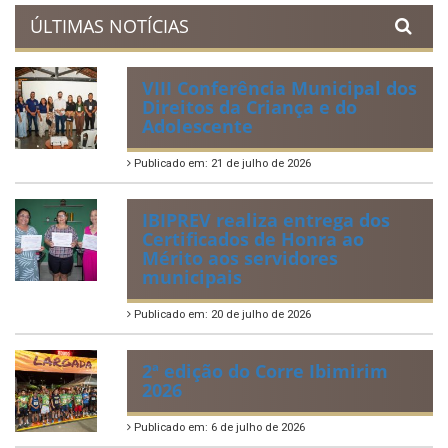
ÚLTIMAS NOTÍCIAS
VIII Conferência Municipal dos
Direitos da Criança e do
Adolescente
Publicado em: 21 de julho de 2026
IBIPREV realiza entrega dos
Certificados de Honra ao
Mérito aos servidores
municipais
Publicado em: 20 de julho de 2026
2ª edição do Corre Ibimirim
2026
Publicado em: 6 de julho de 2026