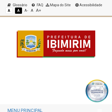
Glossário
FAQ
Mapa do Site
Acessibilidade
A+
A
A
A
A-
MENU PRINCIPAL