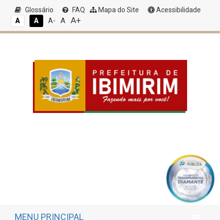
Glossário
FAQ
Mapa do Site
Acessibilidade
A+
A
A
A
A-
MENU PRINCIPAL