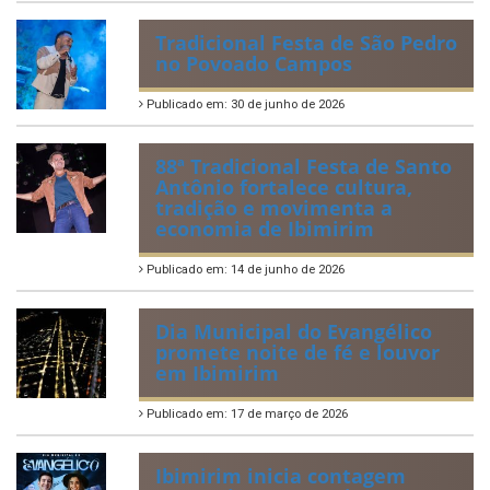
Tradicional Festa de São Pedro
no Povoado Campos
Publicado em: 30 de junho de 2026
88ª Tradicional Festa de Santo
Antônio fortalece cultura,
tradição e movimenta a
economia de Ibimirim
Publicado em: 14 de junho de 2026
Dia Municipal do Evangélico
promete noite de fé e louvor
em Ibimirim
Publicado em: 17 de março de 2026
Ibimirim inicia contagem