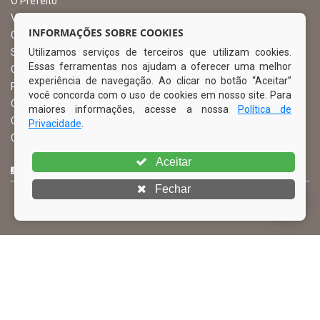
O Prefeito
Vice Prefeito
INFORMAÇÕES SOBRE COOKIES
Ouvidoria Municipal
Utilizamos serviços de terceiros que utilizam cookies.
Serviço de Informação ao Cidadão – SIC
Essas ferramentas nos ajudam a oferecer uma melhor
Chefe de Gabinete
experiência de navegação. Ao clicar no botão “Aceitar”
Procuradoria Geral
você concorda com o uso de cookies em nosso site. Para
Órgão de Controle Interno
maiores informações, acesse a nossa
Política de
Organograma
Privacidade
.
Comissão Permanente de Licitação – CPL
Aceitar
CURTA NOSSA FAN PAGE
Fechar