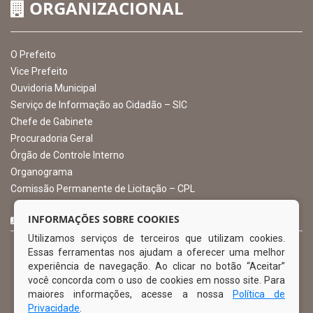
CNPJ: 10.105.971.0001-50
Avenida Castro Alves, 432, Centro - CEP: 56-580-000
Atendimento: 07:00hs às 13:00hs
gabinete@ibimirim.pe.gov.br
Ibimirim - PE
ORGANIZACIONAL
O Prefeito
Vice Prefeito
INFORMAÇÕES SOBRE COOKIES
Ouvidoria Municipal
Utilizamos serviços de terceiros que utilizam cookies.
Serviço de Informação ao Cidadão – SIC
Essas ferramentas nos ajudam a oferecer uma melhor
Chefe de Gabinete
experiência de navegação. Ao clicar no botão “Aceitar”
Procuradoria Geral
você concorda com o uso de cookies em nosso site. Para
Órgão de Controle Interno
maiores informações, acesse a nossa
Política de
Organograma
Privacidade
.