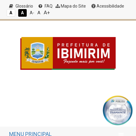
Glossário
FAQ
Mapa do Site
Acessibilidade
A+
A
A
A
A-
MENU PRINCIPAL