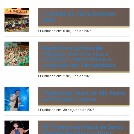
Publicado em: 21 de julho de 2026
IBIPREV realiza entrega dos
Certificados de Honra ao
Mérito aos servidores
municipais
Publicado em: 20 de julho de 2026
2ª edição do Corre Ibimirim
2026
Publicado em: 6 de julho de 2026
Quadrilhas Juninas de
Ibimirim mantêm viva a
tradição e representam o
munícipio em Pernambuco
Publicado em: 2 de julho de 2026