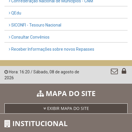
LINKS ÚTEIS
AMUPE
Governo de Pernambuco
Controladoria-Geral da União
Confederação Nacional de Municípios - CNM
QEdu
SICONFI - Tesouro Nacional
Consultar Convênios
Receber Informações sobre novos Repasses
Hora:
16:20
/
Sábado
,
08 de agosto de