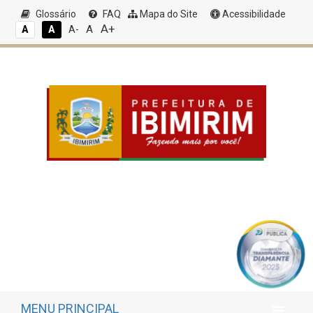
Glossário
FAQ
Mapa do Site
Acessibilidade
A+
A
A
A
A-
MENU PRINCIPAL