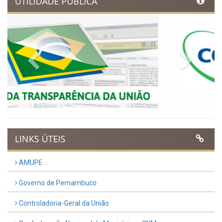
Ibimirim inicia contagem
regressiva para o Dia
Municipal do Evangélico 2026
Publicado em: 9 de março de 2026
VER TODAS NOTÍCIAS
UTILIDADE PÚBLICA
Previous
Next