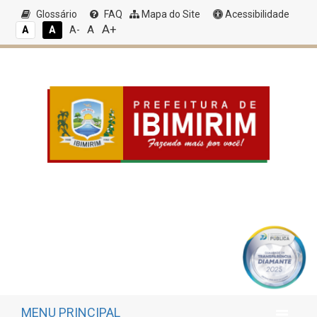
Glossário
FAQ
Mapa do Site
Acessibilidade
A+
A
A
A
A-
MENU PRINCIPAL