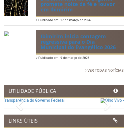
88ª Tradicional Festa de Santo
Antônio fortalece cultura,
tradição e movimenta a
economia de Ibimirim
Publicado em: 14 de junho de 2026
Dia Municipal do Evangélico
promete noite de fé e louvor
em Ibimirim
Publicado em: 17 de março de 2026
Ibimirim inicia contagem
regressiva para o Dia
Municipal do Evangélico 2026
Publicado em: 9 de março de 2026
VER TODAS NOTÍCIAS