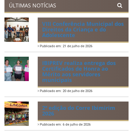
Acervo de Leis
Lei Orgânica Municipal
Regulamentação da Lei de Acesso à Informação
Perguntas Frequentemente Questionadas
ÚLTIMAS NOTÍCIAS
VIII Conferência Municipal dos
Direitos da Criança e do
Adolescente
Publicado em: 21 de julho de 2026
IBIPREV realiza entrega dos
Certificados de Honra ao
Mérito aos servidores