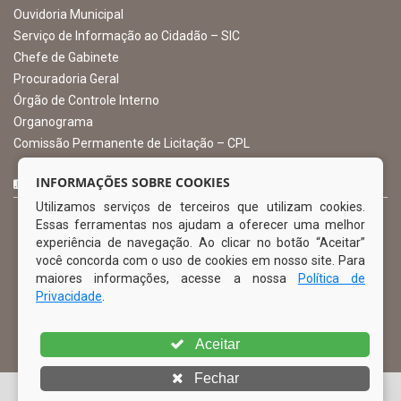
gabinete@ibimirim.pe.gov.br
Ibimirim - PE
ORGANIZACIONAL
O Prefeito
Vice Prefeito
INFORMAÇÕES SOBRE COOKIES
Ouvidoria Municipal
Utilizamos serviços de terceiros que utilizam cookies.
Serviço de Informação ao Cidadão – SIC
Essas ferramentas nos ajudam a oferecer uma melhor
Chefe de Gabinete
experiência de navegação. Ao clicar no botão “Aceitar”
Procuradoria Geral
você concorda com o uso de cookies em nosso site. Para
Órgão de Controle Interno
maiores informações, acesse a nossa
Política de
Organograma
Privacidade
.
Comissão Permanente de Licitação – CPL
Aceitar
CURTA NOSSA FAN PAGE
Fechar