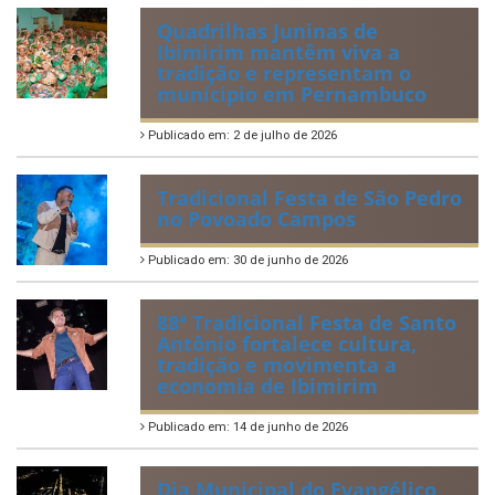
municipais
Publicado em: 20 de julho de 2026
2ª edição do Corre Ibimirim
2026
Publicado em: 6 de julho de 2026
Quadrilhas Juninas de
Ibimirim mantêm viva a
tradição e representam o
munícipio em Pernambuco
Publicado em: 2 de julho de 2026
Tradicional Festa de São Pedro
no Povoado Campos
Publicado em: 30 de junho de 2026