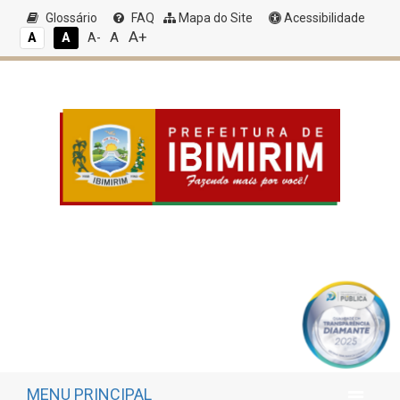
Glossário
FAQ
Mapa do Site
Acessibilidade
A+
A
A
A
A-
MENU PRINCIPAL