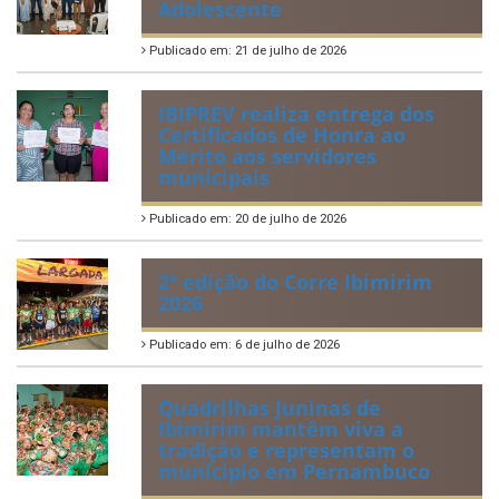
Adolescente
Publicado em: 21 de julho de 2026
IBIPREV realiza entrega dos
Certificados de Honra ao
Mérito aos servidores
municipais
Publicado em: 20 de julho de 2026
2ª edição do Corre Ibimirim
2026
Publicado em: 6 de julho de 2026
Quadrilhas Juninas de
Ibimirim mantêm viva a
tradição e representam o
munícipio em Pernambuco