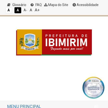
Glossário
FAQ
Mapa do Site
Acessibilidade
A+
A
A
A
A-
MENU PRINCIPAL