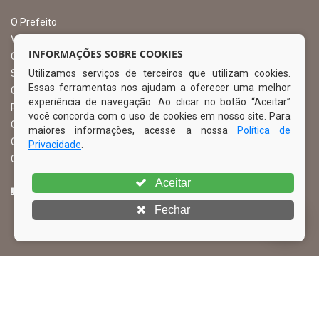
O Prefeito
Vice Prefeito
INFORMAÇÕES SOBRE COOKIES
Ouvidoria Municipal
Utilizamos serviços de terceiros que utilizam cookies.
Serviço de Informação ao Cidadão – SIC
Essas ferramentas nos ajudam a oferecer uma melhor
Chefe de Gabinete
experiência de navegação. Ao clicar no botão “Aceitar”
Procuradoria Geral
você concorda com o uso de cookies em nosso site. Para
Órgão de Controle Interno
maiores informações, acesse a nossa
Política de
Organograma
Privacidade
.
Comissão Permanente de Licitação – CPL
Aceitar
CURTA NOSSA FAN PAGE
Fechar