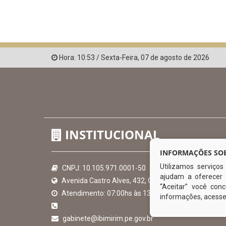
Hora:
10:53
/
Sexta-Feira
,
07 de agosto de 2026
INSTITUCIONAL
INFORMAÇÕES SOB
Utilizamos serviço
CNPJ: 10.105.971.0001-50
ajudam a oferecer 
Avenida Castro Alves, 432, Centro - CEP: 56-580-00
“Aceitar” você co
Atendimento: 07:00hs às 13:00hs
informações, acess
gabinete@ibimirim.pe.gov.br