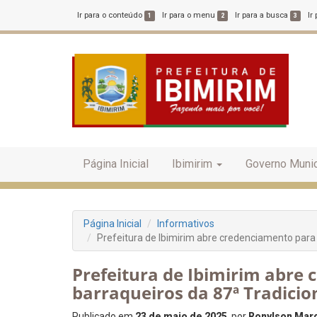
Ir para o conteúdo
Ir para o menu
Ir para a busca
Ir
1
2
3
Página Inicial
Ibimirim
Governo Munic
Página Inicial
Informativos
Prefeitura de Ibimirim abre credenciamento para 
Prefeitura de Ibimirim abre
barraqueiros da 87ª Tradicio
Publicado em
23 de maio de 2025
, por
Ronylson Marc