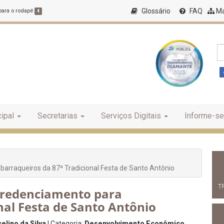
Glossário
FAQ
Ma
 para o rodapé
4
ipal
Secretarias
Serviços Digitais
Informe-se
barraqueiros da 87ª Tradicional Festa de Santo Antônio
T
 credenciamento para
nal Festa de Santo Antônio
elino da Silva
| Categoria:
Desenvolvimento Econômico