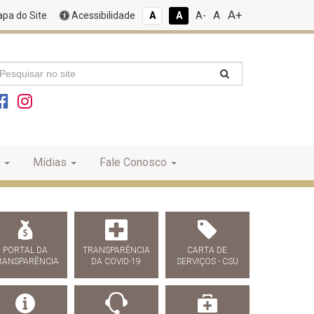
A+
A
pa do Site
Acessibilidade
A
A
A-
Mídias
Fale Conosco
PORTAL DA
TRANSPARÊNCIA
CARTA DE
RANSPARÊNCIA
DA COVID-19
SERVIÇOS - CSU