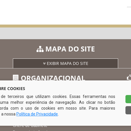
MAPA DO SITE
EXIBIR MAPA DO SITE
ORGANIZACIONAL
RE COOKIES
s de terceiros que utilizam cookies. Essas ferramentas nos
O Prefeito
uma melhor experiência de navegação. Ao clicar no botão
Vice Prefeito
0
ncorda com o uso de cookies em nosso site. Para maiores
Ouvidoria Municipal
e a nossa
Política de Privacidade
.
Serviço de Informação ao Cidadão – SIC
Chefe de Gabinete