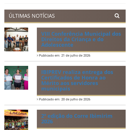
Prestação de Contas
Acervo de Leis
Lei Orgânica Municipal
Regulamentação da Lei de Acesso à Informação
Perguntas Frequentemente Questionadas
ÚLTIMAS NOTÍCIAS
VIII Conferência Municipal dos
Direitos da Criança e do
Adolescente
Publicado em: 21 de julho de 2026
IBIPREV realiza entrega dos