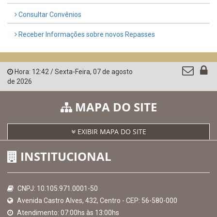
Governo de Pernambuco
Controladoria-Geral da União
Confederação Nacional de Municípios - CNM
QEdu
SICONFI - Tesouro Nacional
Consultar Convênios
Receber Informações sobre novos Repasses
Hora:
12:42
/
Sexta-Feira
,
07 de agosto
de 2026
MAPA DO SITE