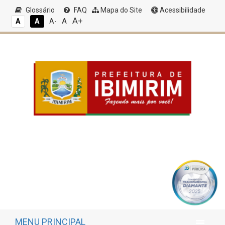
Glossário
FAQ
Mapa do Site
Acessibilidade
A+
A
A
A
A-
MENU PRINCIPAL