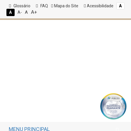
Glossário
FAQ
Mapa do Site
Acessibilidade
A
A+
A
A
A-
MENU PRINCIPAL