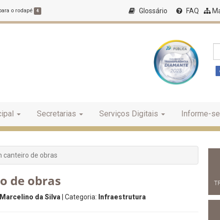
Glossário
FAQ
Ma
 para o rodapé
4
ipal
Secretarias
Serviços Digitais
Informe-se
um canteiro de obras
ro de obras
T
Marcelino da Silva
| Categoria:
Infraestrutura