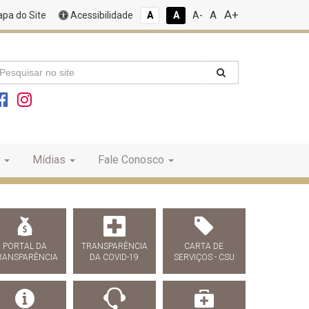
A+
A
pa do Site
Acessibilidade
A
A
A-
Mídias
Fale Conosco
PORTAL DA
TRANSPARÊNCIA
CARTA DE
RANSPARÊNCIA
DA COVID-19
SERVIÇOS - CSU