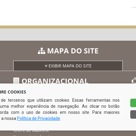
MAPA DO SITE
EXIBIR MAPA DO SITE
ORGANIZACIONAL
RE COOKIES
s de terceiros que utilizam cookies. Essas ferramentas nos
O Prefeito
uma melhor experiência de navegação. Ao clicar no botão
Vice Prefeito
0
ncorda com o uso de cookies em nosso site. Para maiores
Ouvidoria Municipal
e a nossa
Política de Privacidade
.
Serviço de Informação ao Cidadão – SIC
Chefe de Gabinete