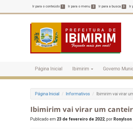
Ir para o conteúdo
Ir para o menu
Ir para a busca
Ir
1
2
3
Página Inicial
Ibimirim
Governo Munic
Página Inicial
Informativos
Ibimirim vai virar 
Ibimirim vai virar um cantei
Publicado em
23 de fevereiro de 2022
, por
Ronylson 