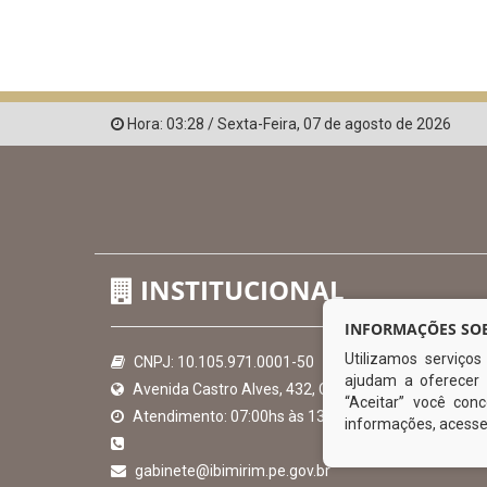
Hora:
03:28
/
Sexta-Feira
,
07 de agosto de 2026
INSTITUCIONAL
INFORMAÇÕES SOB
Utilizamos serviço
CNPJ: 10.105.971.0001-50
ajudam a oferecer 
Avenida Castro Alves, 432, Centro - CEP: 56-580-00
“Aceitar” você co
Atendimento: 07:00hs às 13:00hs
informações, acess
gabinete@ibimirim.pe.gov.br