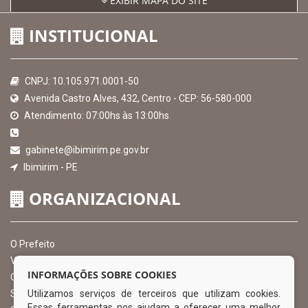
EXIBIR MAPA DO SITE
INSTITUCIONAL
CNPJ: 10.105.971.0001-50
Avenida Castro Alves, 432, Centro - CEP: 56-580-000
Atendimento: 07:00hs às 13:00hs
gabinete@ibimirim.pe.gov.br
Ibimirim - PE
ORGANIZACIONAL
O Prefeito
Vice Prefeito
INFORMAÇÕES SOBRE COOKIES
Ouvidoria Municipal
Utilizamos serviços de terceiros que utilizam cookies.
Serviço de Informação ao Cidadão – SIC
Essas ferramentas nos ajudam a oferecer uma melhor