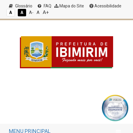
Glossário
FAQ
Mapa do Site
Acessibilidade
A+
A
A
A
A-
MENU PRINCIPAL