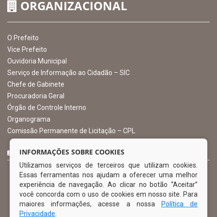
CNPJ: 10.105.971.0001-50
Avenida Castro Alves, 432, Centro - CEP: 56-580-000
Atendimento: 07:00hs às 13:00hs
gabinete@ibimirim.pe.gov.br
Ibimirim - PE
ORGANIZACIONAL
O Prefeito
Vice Prefeito
INFORMAÇÕES SOBRE COOKIES
Ouvidoria Municipal
Utilizamos serviços de terceiros que utilizam cookies.
Serviço de Informação ao Cidadão – SIC
Essas ferramentas nos ajudam a oferecer uma melhor
Chefe de Gabinete
experiência de navegação. Ao clicar no botão “Aceitar”
Procuradoria Geral
você concorda com o uso de cookies em nosso site. Para
Órgão de Controle Interno
maiores informações, acesse a nossa
Política de
Organograma
Privacidade
.