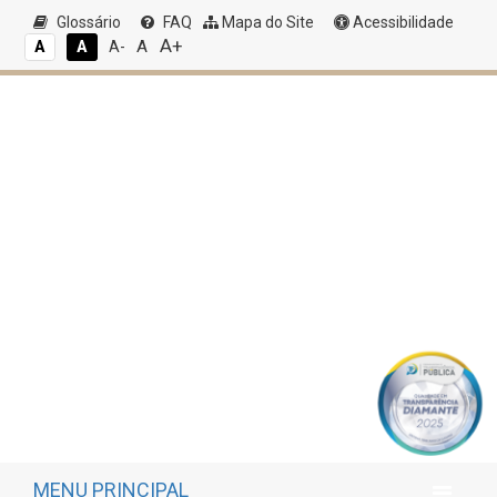
Glossário
FAQ
Mapa do Site
Acessibilidade
A+
A
A
A
A-
MENU PRINCIPAL