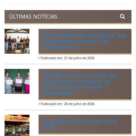
ÚLTIMAS NOTÍCIAS
VIII Conferência Municipal dos
Direitos da Criança e do
Adolescente
Publicado em: 21 de julho de 2026
IBIPREV realiza entrega dos
Certificados de Honra ao
Mérito aos servidores
municipais
Publicado em: 20 de julho de 2026
2ª edição do Corre Ibimirim
2026