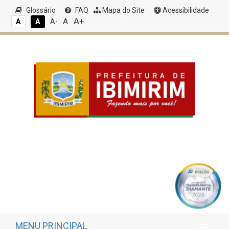
Glossário
FAQ
Mapa do Site
Acessibilidade
A+
A
A
A
A-
MENU PRINCIPAL