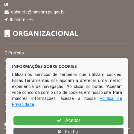
gabinete@ibimirim.pe.gov.br
Ibimirim - PE
ORGANIZACIONAL
O Prefeito
Vice Prefeito
INFORMAÇÕES SOBRE COOKIES
Ouvidoria Municipal
Utilizamos serviços de terceiros que utilizam cookies.
Serviço de Informação ao Cidadão – SIC
Essas ferramentas nos ajudam a oferecer uma melhor
Chefe de Gabinete
experiência de navegação. Ao clicar no botão “Aceitar”
Procuradoria Geral
você concorda com o uso de cookies em nosso site. Para
Órgão de Controle Interno
maiores informações, acesse a nossa
Política de
Organograma
Privacidade
.
Comissão Permanente de Licitação – CPL
Aceitar
CURTA NOSSA FAN PAGE
Fechar