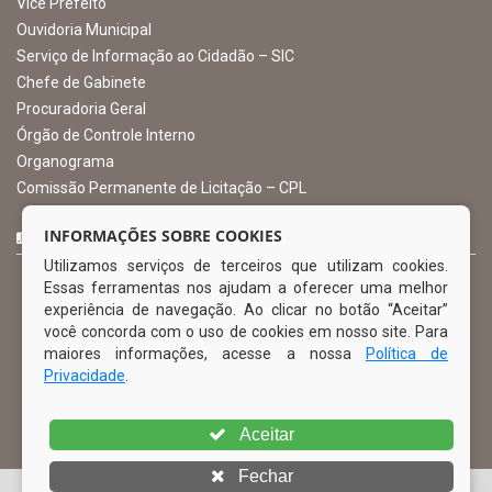
gabinete@ibimirim.pe.gov.br
Ibimirim - PE
ORGANIZACIONAL
O Prefeito
Vice Prefeito
INFORMAÇÕES SOBRE COOKIES
Ouvidoria Municipal
Utilizamos serviços de terceiros que utilizam cookies.
Serviço de Informação ao Cidadão – SIC
Essas ferramentas nos ajudam a oferecer uma melhor
Chefe de Gabinete
experiência de navegação. Ao clicar no botão “Aceitar”
Procuradoria Geral
você concorda com o uso de cookies em nosso site. Para
Órgão de Controle Interno
maiores informações, acesse a nossa
Política de
Organograma
Privacidade
.
Comissão Permanente de Licitação – CPL
Aceitar
CURTA NOSSA FAN PAGE
Fechar