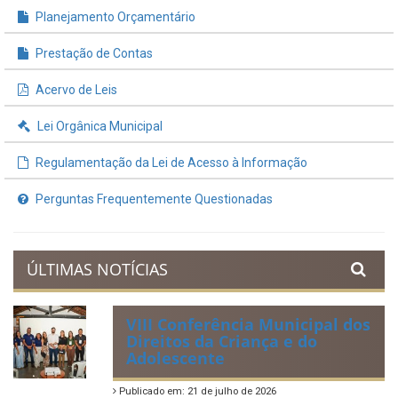
INFORMAÇÕES ÚTEIS
Processos de Licitação
Contratos e Termos Aditivos
Demonstrativos Fiscais
Planejamento Orçamentário
Prestação de Contas
Acervo de Leis
Lei Orgânica Municipal
Regulamentação da Lei de Acesso à Informação
Perguntas Frequentemente Questionadas