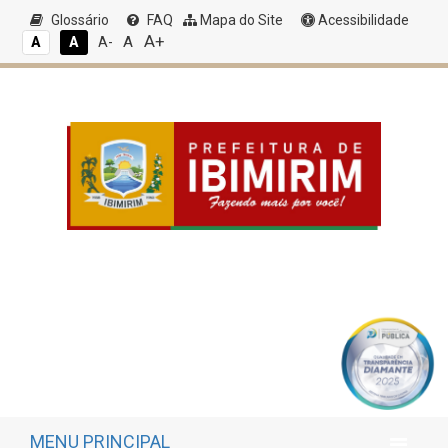
Glossário
FAQ
Mapa do Site
Acessibilidade
A+
A
A
A
A-
MENU PRINCIPAL